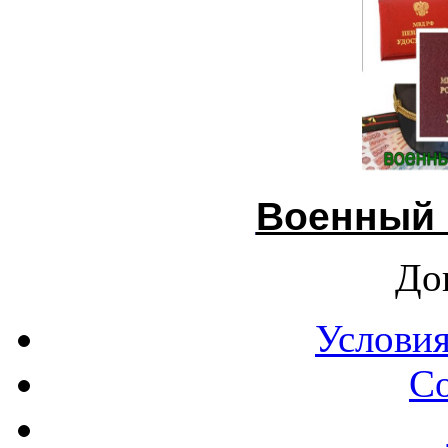
Военный 
До
Условия
С