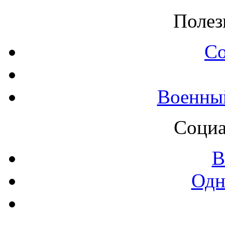
Полез
С
Военны
Социа
В
Одн