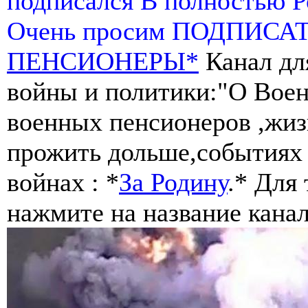
подписался В полностью 
Очень просим ПОДПИСА
ПЕНСИОНЕРЫ*
Канал дл
войны и политики:"О Воен
военных пенсионеров ,жиз
прожить дольше,событиях 
войнах : *
За Родину
.* Для
нажмите на название канал