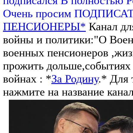
подписался В полностью 
Очень просим ПОДПИСА
ПЕНСИОНЕРЫ*
Канал дл
войны и политики:"О Воен
военных пенсионеров ,жиз
прожить дольше,событиях 
войнах : *
За Родину
.* Для
нажмите на название канал