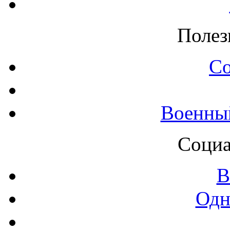
Полез
С
Военны
Социа
В
Одн