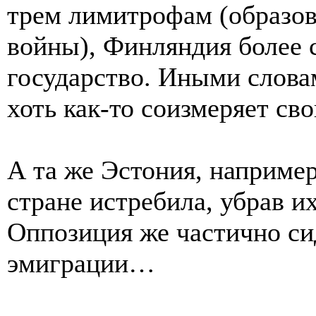
трем лимитрофам (образо
войны), Финляндия более с
государство. Иными слова
хоть как-то соизмеряет св
А та же Эстония, например
стране истребила, убрав и
Оппозиция же частично сид
эмиграции…