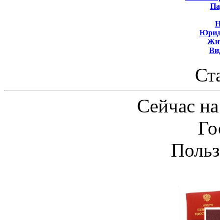
Па
Н
Юрид
Жит
Ви
Ст
Сейчас на
Го
Польз