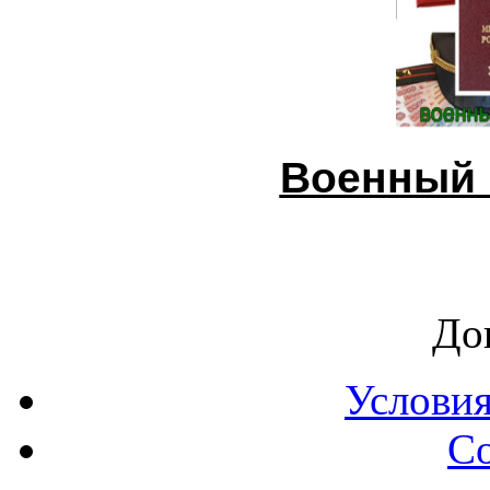
Военный 
До
Условия
С