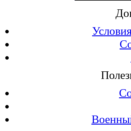
До
Условия
С
Полез
С
Военны