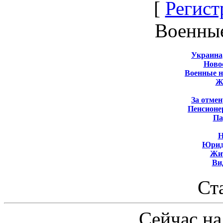
[
Регист
Военны
Украина
Новос
Военные 
Ж
За отмен
Пенсионе
Па
Н
Юрид
Жит
Ви
Ст
Сейчас на