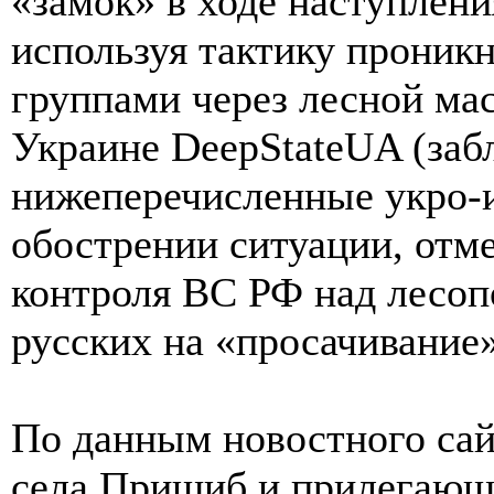
«замок» в ходе наступлен
используя тактику прони
группами через лесной ма
Украине DeepStateUA (забл
нижеперечисленные укро-и
обострении ситуации, отме
контроля ВС РФ над лесоп
русских на «просачивание»
По данным новостного сай
села Пришиб и прилегающ