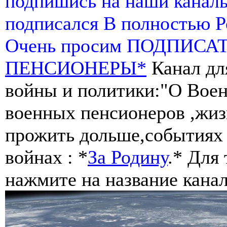
подпишись на наши канал
подписался В полностью 
Очень просим ПОДПИСА
ПЕНСИОНЕРЫ*
Канал дл
войны и политики:"О Воен
военных пенсионеров ,жиз
прожить дольше,событиях 
войнах : *
За Родину
.* Для
нажмите на название канал