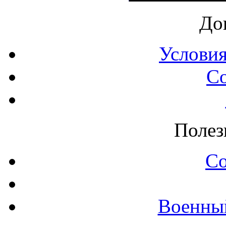
До
Условия
С
Полез
С
Военны