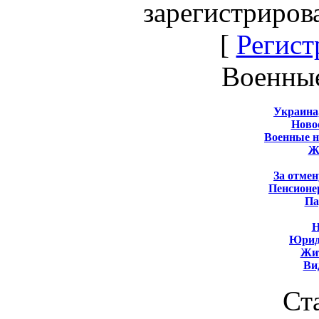
зарегистриров
[
Регист
Военны
Украина
Новос
Военные 
Ж
За отмен
Пенсионе
Па
Н
Юрид
Жит
Ви
Ст