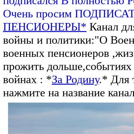
подписался В полностью 
Очень просим ПОДПИСА
ПЕНСИОНЕРЫ*
Канал дл
войны и политики:"О Воен
военных пенсионеров ,жиз
прожить дольше,событиях 
войнах : *
За Родину
.* Для
нажмите на название канал