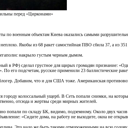
ссильны перед «Цирконами»
еты по военным объектам Киева оказались самыми разрушительн
 неплохо. Якобы из 68 ракет самостийная ПВО сбила 37, а из 3
Мегаполис накрыло густым черным дымом.
й в РФ) сделал грустное для щирых громадян признание: «Один
. По его подсчетам, русские применили 23 баллистические ракет
блогер. Добавим, что и для США тоже. Американская противовозд
ся городу колоссальный ущерб. В Сеть попали снимки, на котор
бственно, отсюда и жертвы среди мирных жителей.
очно попали по складу БК, видимо, подземному. Около двух часо
ъявление: «Сидите дома, на работу не выходите, окна не открыв
плива. Это надо же быть такими отмороженными на всю голову,