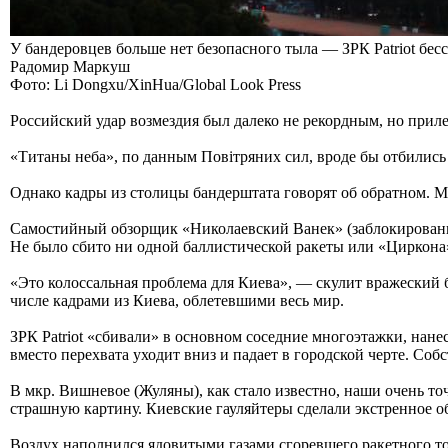
У бандеровцев больше нет безопасного тыла — ЗРК Patriot бе
Радомир Маркуш
Фото: Li Dongxu/XinHua/Global Look Press
Российский удар возмездия был далеко не рекордным, но прил
«Титаны неба», по данным Повiтряних сил, вроде бы отбились
Однако кадры из столицы бандерштата говорят об обратном. 
Самостийный обзорщик «Николаевский Ванек» (заблокированны
Не было сбито ни одной баллистической ракеты или «Циркона»
«Это колоссальная проблема для Киева», — скулит вражеский 
числе кадрами из Киева, облетевшими весь мир.
ЗРК Patriot «сбивали» в основном соседние многоэтажки, нане
вместо перехвата уходит вниз и падает в городской черте. Со
В мкр. Вишневое (Жуляны), как стало известно, наши очень т
страшную картину. Киевские гауляйтеры сделали экстренное об
Воздух наполнился ядовитыми газами сгоревшего ракетного то