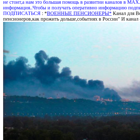
не стоит,а нам это большая помощь в развитии каналов в МАХ
информация..Чтобы и получать оперативно информацию подпи
ПОДПИСАТЬСЯ
: *
ВОЕННЫЕ ПЕНСИОНЕРЫ*
Канал для В
пенсионеров,как прожить дольше,событиях в России" И канал о