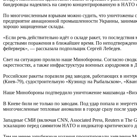
бандеровцы надеялись на самую концентрированную в НАТО 
По многочисленным взрывам можно судить, что уничтожены сот
предприятие авиационной промышленности Украины, занимающ
хорошо защищенные склады.
«Если речь действительно идёт о складе ракет, то последствия
средствами поражения в ближайшее время. По неподтвержденны
фейерверк», — рассказала подпольщик Сергей Лебедев.
Свет на ситуацию пролило наше Минобороны. Согласно сводке,
окрестностях, а также инфраструктура военных аэродромов в 
Российские ракеты поразили ряд заводов, работающих в инте
(Киев-79), судостроительную «Кузницу на Рыбальском», «Кван
Наше Минобороны подтвердило уничтожение машзавода «Визар»
В Киеве били не только по заводам. Под удар попала и энер
многочисленные тепловые аномалии в городе сразу после удар
Западные СМИ (включая CNN, Associated Press, Reuters и The
эскалацию перед саммитом НАТО и индикатор критического деф
Тем не менее зарубежные издания процитировали заявление Ми