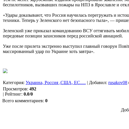
беспилотников, вызвавших пожары на НПЗ в Ярославле и откл
«Удары доказывают, что Россия научилась перегружать и ист
техники. Теперь у Зеленского нет безопасного тыла», — прише
Зеленский уже приказал командованию ВСУ оттягивать мобиль
передовые позиции захисников перед российской авиацией.
Уже после прилета экстренно выступил главный говорун Повiт
массированный удар по Украине хоть завтра».
Категория
:
Украина, Россия ,США, ЕС.....
|
Добавил
:
rusakov08
Просмотров
:
492
|
Рейтинг
:
0.0
/
0
Всего комментариев
:
0
Доб