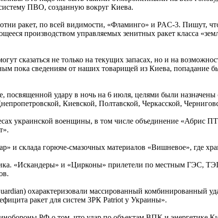
систему ПВО, созданную вокруг Киева.
ни ракет, по всей видимости, «Фламинго» и PAC-3. Пишут, что
ееся производством управляемых зенитных ракет класса «земл
 могут сказаться не только на текущих запасах, но и на возмож
м пока сведениям от наших товарищей из Киева, попадание был
 посвященной удару в ночь на 6 июля, целями были назначены 
Днепропетровской, Киевской, Полтавской, Черкасской, Черниговс
ресах украинской военщины, в том числе объединение «Абрис П
т».
 и склада горюче-смазочных материалов «Вишневое», где хран
гетика. «Искандеры» и «Цирконы» прилетели по местным ГЭС, 
ов.
 Guardian) охарактеризовали массированный комбинированный уд
ицита ракет для систем ЗРК Patriot у Украины».
нобороны РФ о том, что удар по объектам ВПК и энергетике Кие