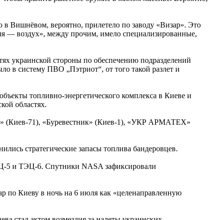
 в Вишнёвом, вероятно, прилетело по заводу «Визар». Это
я — воздух», между прочим, имело специализированные,
ностях украинской стороны по обеспечению подразделений
о в систему ПВО „Пэтриот“, от того такой разлет и
объекты топливно-энергетического комплекса в Киеве и
кой областях.
Т» (Киев-71), «Буревестник» (Киев-1), «УКР АРМАТЕХ»
ились стратегические запасы топлива бандеровцев.
ТЭЦ-5 и ТЭЦ-6. Спутники NASA зафиксировали
ар по Киеву в ночь на 6 июля как «целенаправленную
ва стал актом возмездия за налеты украинских