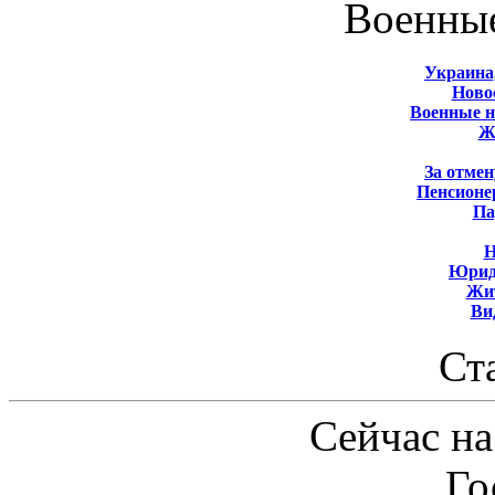
Военны
Украина
Новос
Военные 
Ж
За отмен
Пенсионе
Па
Н
Юрид
Жит
Ви
Ст
Сейчас на
Го