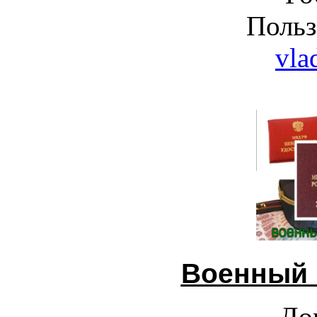
Польз
vla
Военный 
До