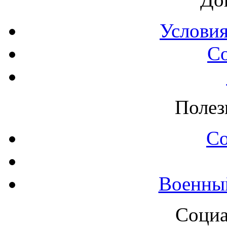
Условия
С
Полез
С
Военны
Социа