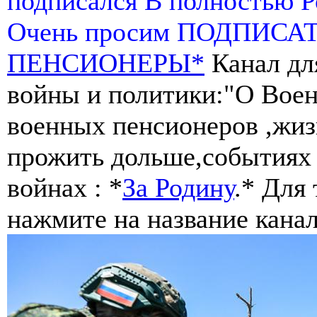
подписался В полностью 
Очень просим ПОДПИСА
ПЕНСИОНЕРЫ*
Канал дл
войны и политики:"О Воен
военных пенсионеров ,жиз
прожить дольше,событиях 
войнах : *
За Родину
.* Для
нажмите на название канал