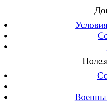
До
Условия
С
Полез
С
Военны