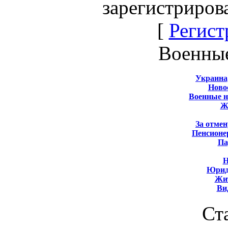
зарегистриров
[
Регист
Военны
Украина
Новос
Военные 
Ж
За отмен
Пенсионе
Па
Н
Юрид
Жит
Ви
Ст