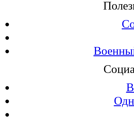
Полез
С
Военны
Социа
В
Одн
Контак