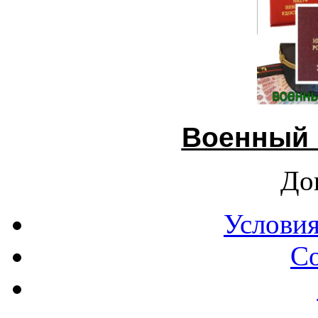
Военный 
До
Условия
С