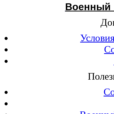
Военный 
До
Условия
С
Полез
С