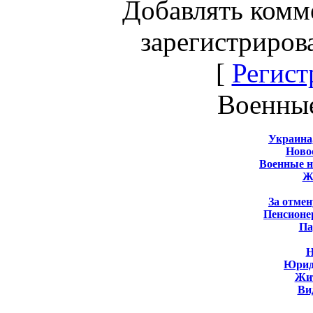
Добавлять комм
зарегистриров
[
Регист
Военны
Украина
Новос
Военные 
Ж
За отмен
Пенсионе
Па
Н
Юрид
Жит
Ви