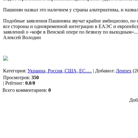
Пашинян назвал это наличием у страны альтернативы, и назв
Подобные заявления Пашиняна звучат крайне амбициозно, но 
все стороны и одновременной интеграции в ЕАЭС и европейски
заявлений о «кофе в Венской опере по безвизу по выходным»...
Алексей Володин
Категория
:
Украина, Россия ,США, ЕС.....
|
Добавил
:
Ленпех
(2
Просмотров
:
350
|
Рейтинг
:
0.0
/
0
Всего комментариев
:
0
Доб