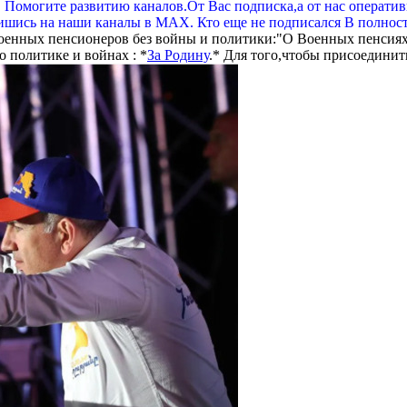
. Помогите развитию каналов.От Вас подписка,а от нас операти
шись на наши каналы в МАХ. Кто еще не подписался В полнос
оенных пенсионеров без войны и политики:"О Военных пенсиях
 политике и войнах : *
За Родину
.* Для того,чтобы присоединит