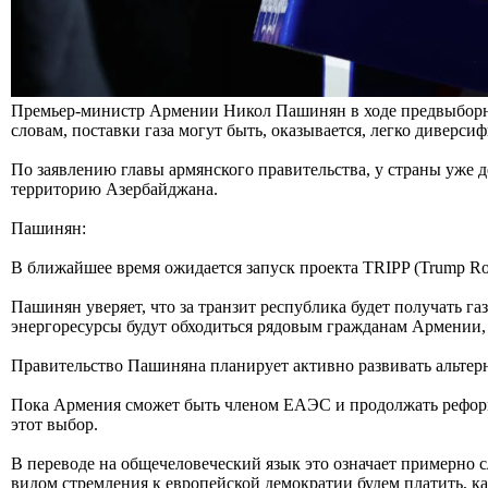
Премьер-министр Армении Никол Пашинян в ходе предвыборной 
словам, поставки газа могут быть, оказывается, легко диверс
По заявлению главы армянского правительства, у страны уже 
территорию Азербайджана.
Пашинян:
В ближайшее время ожидается запуск проекта TRIPP (Trump Route
Пашинян уверяет, что за транзит республика будет получать га
энергоресурсы будут обходиться рядовым гражданам Армении, П
Правительство Пашиняна планирует активно развивать альтерн
Пока Армения сможет быть членом ЕАЭС и продолжать реформы
этот выбор.
В переводе на общечеловеческий язык это означает примерно сл
видом стремления к европейской демократии будем платить, к