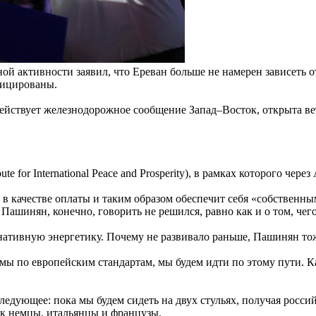
активности заявил, что Ереван больше не намерен зависеть от
ифицированы.
действует железнодорожное сообщение Запад–Восток, открыта в
 for International Peace and Prosperity), в рамках которого чер
з в качестве оплаты и таким образом обеспечит себя «собственн
ашинян, конечно, говорить не решился, равно как и о том, чего
ативную энергетику. Почему не развивало раньше, Пашинян тоже
 по европейским стандартам, мы будем идти по этому пути. Как
едующее: пока мы будем сидеть на двух стульях, получая российс
ак немцы, итальянцы и французы.