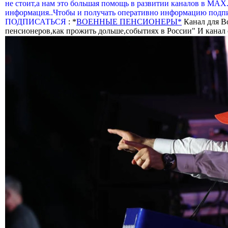
не стоит,а нам это большая помощь в развитии каналов в МАХ
информация..Чтобы и получать оперативно информацию подпи
ПОДПИСАТЬСЯ
: *
ВОЕННЫЕ ПЕНСИОНЕРЫ*
Канал для В
пенсионеров,как прожить дольше,событиях в России" И канал о