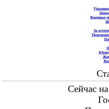
Украина
Новос
Военные 
Ж
За отмен
Пенсионе
Па
Н
Юрид
Жит
Ви
Ст
Сейчас на
Го