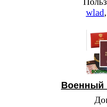
Польз
wlad
Военный 
До