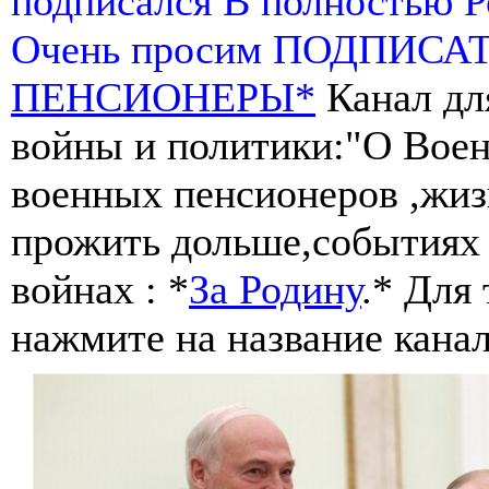
подписался В полностью 
Очень просим ПОДПИСА
ПЕНСИОНЕРЫ*
Канал дл
войны и политики:"О Воен
военных пенсионеров ,жиз
прожить дольше,событиях 
войнах : *
За Родину
.* Для
нажмите на название канал