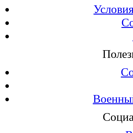
Условия
С
Полез
С
Военны
Социа