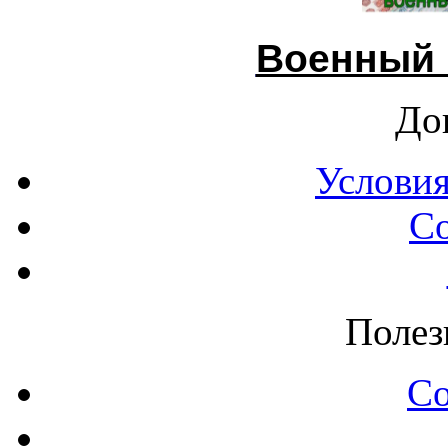
Военный 
До
Условия
С
Полез
С