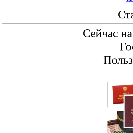
Ст
Сейчас на
Го
Польз