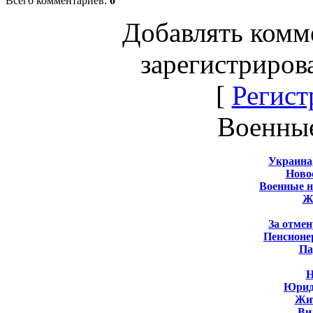
Всего комментариев
:
0
Добавлять комм
зарегистриров
[
Регист
Военны
Украина
Новос
Военные 
Ж
За отмен
Пенсионе
Па
Н
Юрид
Жит
Ви