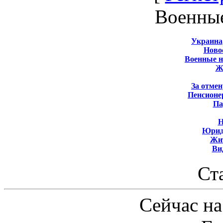
Военны
Украина
Новос
Военные 
Ж
За отмен
Пенсионе
Па
Н
Юрид
Жит
Ви
Ст
Сейчас на