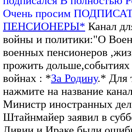
подписался В полностью 
Очень просим ПОДПИСА
ПЕНСИОНЕРЫ*
Канал дл
войны и политики:"О Воен
военных пенсионеров ,жиз
прожить дольше,событиях 
войнах : *
За Родину
.* Для
нажмите на название канал
Министр иностранных дел
Штайнмайер заявил в субб
Ливии и Ираке были ошиб