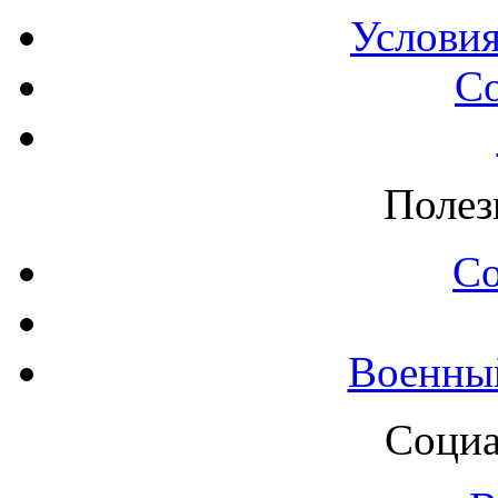
Условия
С
Полез
С
Военны
Социа