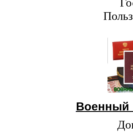
Го
Польз
Военный 
До