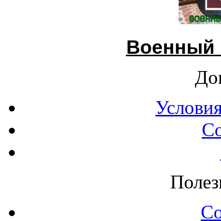
Военный 
До
Условия
С
Полез
С