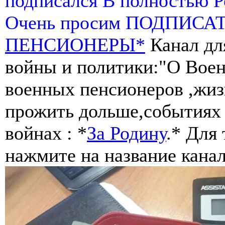
подписался В полностью 
Очень просим ПОДПИСА
ПЕНСИОНЕРЫ*
Канал дл
войны и политики:"О Воен
военных пенсионеров ,жиз
прожить дольше,событиях 
войнах : *
За Родину
.* Для
нажмите на название канал