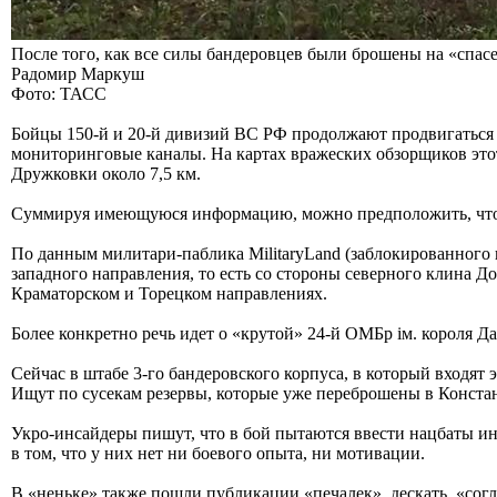
После того, как все силы бандеровцев были брошены на «спасе
Радомир Маркуш
Фото: ТАСС
Бойцы 150-й и 20-й дивизий ВС РФ продолжают продвигаться 
мониторинговые каналы. На картах вражеских обзорщиков этот
Дружковки около 7,5 км.
Суммируя имеющуюся информацию, можно предположить, что и
По данным милитари-паблика MilitaryLand (заблокированного
западного направления, то есть со стороны северного клина 
Краматорском и Торецком направлениях.
Более конкретно речь идет о «крутой» 24-й ОМБр iм. короля 
Сейчас в штабе 3-го бандеровского корпуса, в который входя
Ищут по сусекам резервы, которые уже переброшены в Констант
Укро-инсайдеры пишут, что в бой пытаются ввести нацбаты 
в том, что у них нет ни боевого опыта, ни мотивации.
В «неньке» также пошли публикации «печалек», дескать, «сог