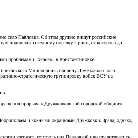
ено село Павловка. Об этом дружно пишут российские
ную подошла к соседнему поселку Приют, от которого до
ими проблемами «хероев» в Константиновке.
м британского Минобороны, оборону Дружковки с юго-
оперативно-стратегическую группировку войск ВСУ на
ов.
отвращения прорыва к Дружковковской городской общине».
Добропольем и южными окраинами Дружковки. Зрада, однако,
 смогли удержать контроль над Павловкой или предотвратить