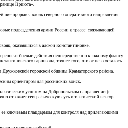
 границе Приюта».
ейшие прорывы вдоль северного оперативного направления
овые подразделения армии России к трассе, связывающей
овояк, оказавшихся в адской Константиновке.
 переносит боевые действия непосредственно к южному флангу
антиновского гарнизона, точнее того, что от него осталось.
ав Дружковской городской общины Краматорского района.
еским ориентиром для российских войск.
тактическим успехом на Добропольском направлении (в
очно отражает географическую суть и тактический вектор
ет ее ключевым плацдармом для контроля над прилегающими
предило развитие событий.