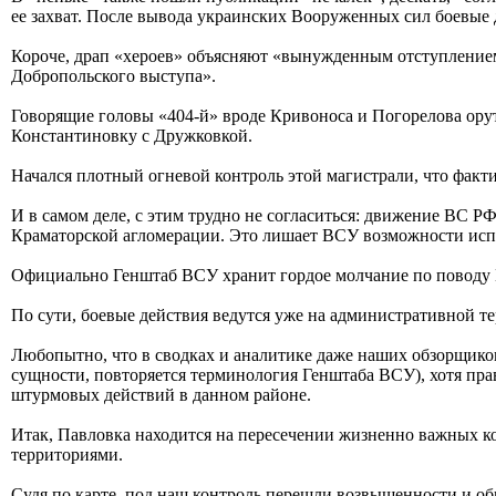
ее захват. После вывода украинских Вооруженных сил боевые 
Короче, драп «хероев» объясняют «вынужденным отступление
Добропольского выступа».
Говорящие головы «404-й» вроде Кривоноса и Погорелова ору
Константиновку с Дружковкой.
Начался плотный огневой контроль этой магистрали, что факти
И в самом деле, с этим трудно не согласиться: движение ВС 
Краматорской агломерации. Это лишает ВСУ возможности испол
Официально Генштаб ВСУ хранит гордое молчание по поводу П
По сути, боевые действия ведутся уже на административной т
Любопытно, что в сводках и аналитике даже наших обзорщико
сущности, повторяется терминология Генштаба ВСУ), хотя пра
штурмовых действий в данном районе.
Итак, Павловка находится на пересечении жизненно важных к
территориями.
Судя по карте, под наш контроль перешли возвышенности и об