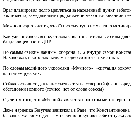
Враг планировал долго цепляться за населенный пункт, забет
узкие места, замедляющие продвижение механизированной пех
Можно предположить, что Сырскому тупо не хватило мотивир
Как уже писалось выше, отсюда сняли значительные силы для 
бандеровцев части ДНР.
По самым свежим данным, оборона ВСУ внутри самой Констант
Нахаловка), в которых пачками «двухсотятся» захисники.
По словам медийного укровояки «Мучного», «ситуация вокру
влиянием русских.
Сейчас основное давление смещается на северный фланг город
обстановки немного (точнее, нет от слова совсем)".
С учетом того, что «Мучной» является проектом министерства 
Даже нардепка Безуглая завизжала в Раде, что Константиновка
бывалые «херои» с деньгами срочно покупают себе отпуска для