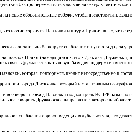
действия быстро переместились дальше на север, к тактической
м на новые оборонительные рубежи, чтобы предотвратить дальн
т, что взятие «орками» Павловки и штурм Приюта выводят перед
чески окончательно блокирует снабжение и пути отхода для укр
РФ на поселок Приют (находящийся всего в 7,5 км от Дружковки)
ьзовать Дружковку как тыловую базу для поддержки своего конст
авловки, которая, повторимся, входит непосредственно в сост
ерритории города Дружковка, который и стал главным географич
в и военкоров переход Павловки под контроль ВС РФ называют 
вильнее говорить Дружковское направление, которое наиболее т
оридоров снабжения и дорог, ведущих вглубь выступа, что дела
ширные лесные массивы, так называемая «зеленка», что и преду