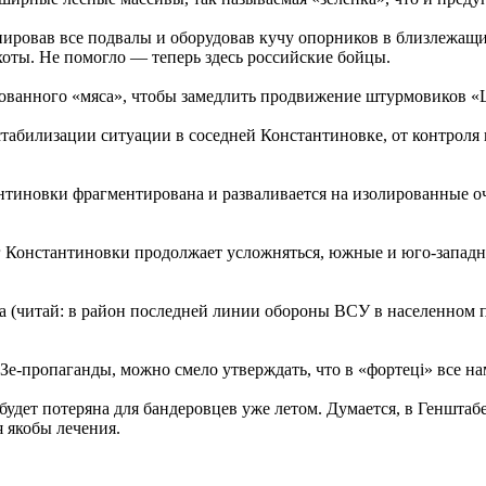
онировав все подвалы и оборудовав кучу опорников в близлежащ
оты. Не помогло — теперь здесь российские бойцы.
ованного «мяса», чтобы замедлить продвижение штурмовиков «
стабилизации ситуации в соседней Константиновке, от контроля 
иновки фрагментирована и разваливается на изолированные оча
г Константиновки продолжает усложняться, южные и юго-западн
а (читай: в район последней линии обороны ВСУ в населенном 
Зе-пропаганды, можно смело утверждать, что в «фортецi» все на
 будет потеряна для бандеровцев уже летом. Думается, в Геншта
 якобы лечения.