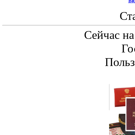
Ви
Ст
Сейчас на
Го
Польз