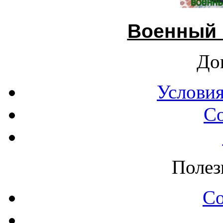
Военный 
До
Условия
С
Полез
С