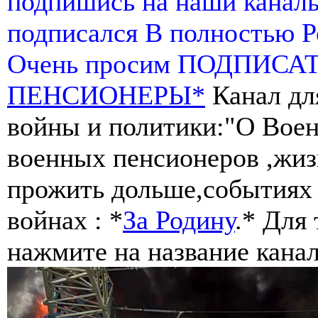
подпишись на наши канал
подписался В полностью 
Очень просим ПОДПИСА
ПЕНСИОНЕРЫ*
Канал дл
войны и политики:"О Воен
военных пенсионеров ,жиз
прожить дольше,событиях 
войнах : *
За Родину
.* Для
нажмите на название канал