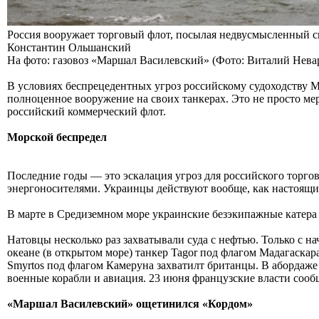
Россия вооружает торговый флот, посылая недвусмысленный
Константин Ольшанский
На фото: газовоз «Маршал Василевский» (Фото: Виталий Нев
В условиях беспрецедентных угроз российскому судоходству Мо
полноценное вооружение на своих танкерах. Это не просто ме
российский коммерческий флот.
Морской беспредел
Последние годы — это эскалация угроз для российского торгов
энергоносителями. Украинцы действуют вообще, как настоящи
В марте в Средиземном море украинские безэкипажные катер
Натовцы несколько раз захватывали суда с нефтью. Только с н
океане (в открытом море) танкер Tagor под флагом Мадагаска
Smyrtos под флагом Камеруна захватилт британцы. В абордаже
военные корабли и авиация. 23 июня французские власти сооб
«Маршал Василевский» ощетинился «Кордом»