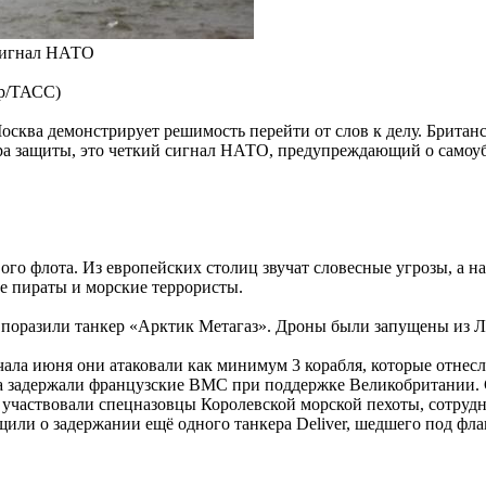
 сигнал НАТО
ар/ТАСС)
сква демонстрирует решимость перейти от слов к делу. Британс
ра защиты, это четкий сигнал НАТО, предупреждающий о самоуб
ого флота. Из европейских столиц звучат словесные угрозы, а 
е пираты и морские террористы.
а поразили танкер «Арктик Метагаз». Дроны были запущены из 
ачала июня они атаковали как минимум 3 корабля, которые отне
ра задержали французские ВМС при поддержке Великобритании. 
 участвовали спецназовцы Королевской морской пехоты, сотрудн
щили о задержании ещё одного танкера Deliver, шедшего под фл