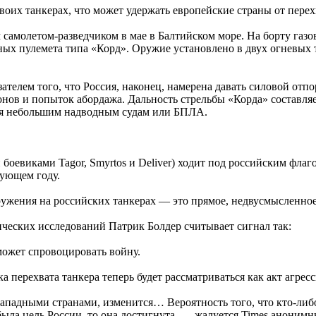
своих танкерах, что может удержать европейские страны от пер
 самолетом-разведчиком в мае в Балтийском море. На борту газ
ых пулемета типа «Корд». Оружие установлено в двух огневых 
телем того, что Россия, наконец, намерена давать силовой отп
ов и попыток абордажа. Дальность стрельбы «Корда» составляет
вия небольшим надводным судам или БПЛА.
боевиками Tagor, Smyrtos и Deliver) ходит под российским фла
дующем году.
ружения на российских танкерах — это прямое, недвусмысленн
ических исследований Патрик Болдер считывает сигнал так:
может спровоцировать войну.
а перехвата танкера теперь будет рассматриваться как акт агресс
ападными странами, изменится… Вероятность того, что кто-либо 
 была цель России, то она достигнута, — жалуется Times анонимн