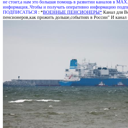
не стоит,а нам это большая помощь в развитии каналов в МАХ
информация..Чтобы и получать оперативно информацию подпи
ПОДПИСАТЬСЯ
: *
ВОЕННЫЕ ПЕНСИОНЕРЫ*
Канал для В
пенсионеров,как прожить дольше,событиях в России" И канал о