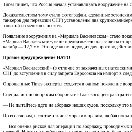
Times пишет, что Россия начала устанавливать вооружение на 
Доказательством тому стали фотографии, сделанные эстонским
танкеров для перевозки СПГ) установлены два крупнокалиберн
защитой из мешков с песком.
Появление вооружения на «Маршале Василевском» стало показа
«Маршал Василевский», явно предназначено для защиты от дрон
калибр — 12,7 мм. Это идеально подходит для противодейст
Прямое предупреждение НАТО
«Маршал Василевский» (в отличие от захваченных натовскими 
СПГ до вступления в силу запрета Евросоюза на импорт в сле
Опрошенные Times эксперты сходятся в одном: появление воо
Специалист по вопросам обороны из Гаагского центра стратег
— Не пытайтесь идти на абордаж наших судов, поскольку это 
По его словам, в соответствие с морским правом, любая попытк
— Вся оценка рисков для операций по абордажу, проводимых з
нулевой. Никто не приблизится к нему на вертолете. Если это