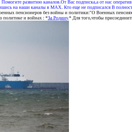
. Помогите развитию каналов.От Вас подписка,а от нас операти
шись на наши каналы в МАХ. Кто еще не подписался В полнос
оенных пенсионеров без войны и политики:"О Военных пенсиях
 политике и войнах : *
За Родину
.* Для того,чтобы присоединит