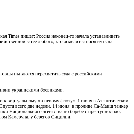
кая Times пишет: Россия наконец-то начала устанавливать
ийственной затее любого, кто осмелится посягнуть на
натовцы пытаются перехватить суда с российскими
Ливии украинскими боевиками.
сли к виртуальному «теневому флоту». 1 июня в Атлантическом
Спустя всего две недели, 14 июня, в проливе Ла-Манш танкер
ики Национального агентства по борьбе с преступностью,
агом Камеруна, у берегов Сицилии.