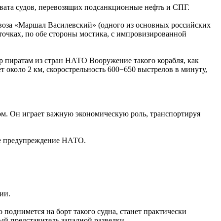
ехвата судов, перевозящих подсанкционные нефть и СПГ.
овоза «Маршал Василевский» (одного из основных российских
точках, по обе стороны мостика, с импровизированной
ор пиратам из стран НАТО Вооружение такого корабля, как
 около 2 км, скорострельность 600−650 выстрелов в минуту,
гом. Он играет важную экономическую роль, транспортируя
ое предупреждение НАТО.
ии.
поднимется на борт такого судна, станет практически
ый представитель западной разведки.