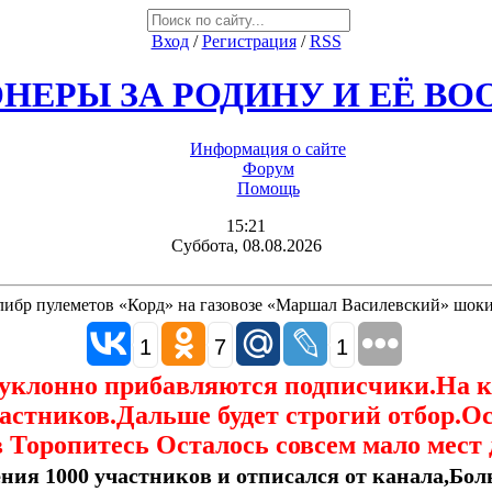
Вход
/
Регистрация
/
RSS
НЕРЫ ЗА РОДИНУ И ЕЁ В
Информация о сайте
Форум
Помощь
15:21
Суббота, 08.08.2026
либр пулеметов «Корд» на газовозе «Маршал Василевский» шоки
1
7
1
еуклонно прибавляются подписчики.На 
астников.Дальше будет строгий отбор.О
 Торопитесь Осталось совсем мало мест 
ния 1000 участников и отписался от канала,Боль