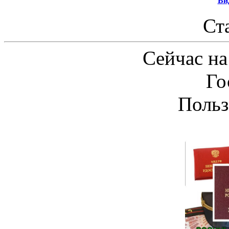
Ви
Ст
Сейчас на
Го
Польз