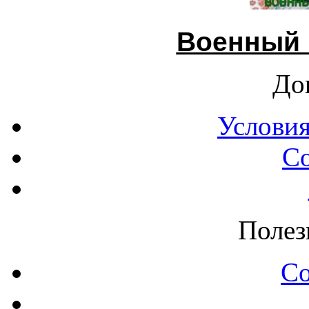
Военный 
До
Условия
С
Полез
С