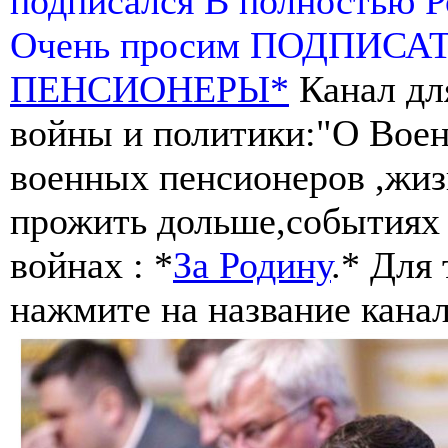
подписался В полностью 
Очень просим ПОДПИСА
ПЕНСИОНЕРЫ*
Канал дл
войны и политики:"О Воен
военных пенсионеров ,жиз
прожить дольше,событиях 
войнах : *
За Родину
.* Для
нажмите на название канал