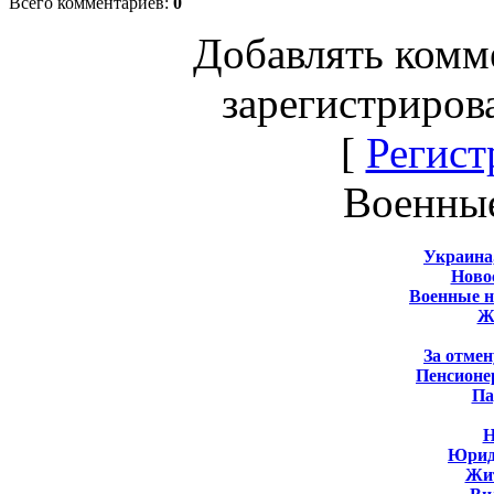
Всего комментариев
:
0
Добавлять комм
зарегистриров
[
Регист
Военны
Украина
Новос
Военные 
Ж
За отмен
Пенсионе
Па
Н
Юрид
Жит