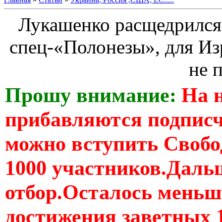
Лукашенко расщедрился
спец-«Полонезы», для И
не 
Прошу внимание:
На 
прибавляются подпис
можно вступить Свобо
1000 участников.Дальш
отбор.Осталось меньше
достижения заветных 