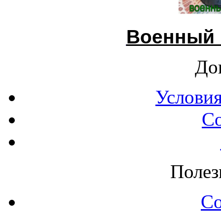
Военный 
До
Условия
С
Полез
С