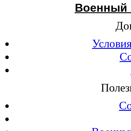
Военный 
До
Условия
С
Полез
С