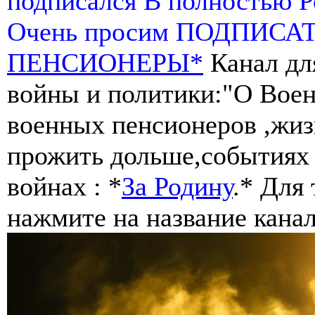
подписался В полностью 
Очень просим ПОДПИСА
ПЕНСИОНЕРЫ*
Канал дл
войны и политики:"О Воен
военных пенсионеров ,жиз
прожить дольше,событиях 
войнах : *
За Родину
.* Для
нажмите на название канал