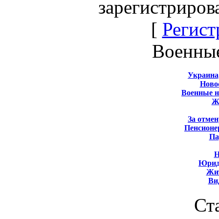
зарегистриров
[
Регист
Военны
Украина
Новос
Военные 
Ж
За отмен
Пенсионе
Па
Н
Юрид
Жит
Ви
Ст