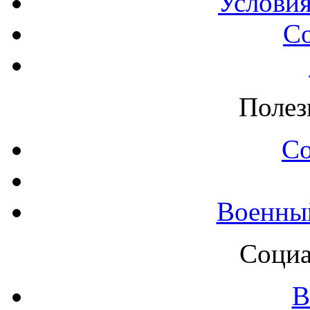
Условия
С
Полез
С
Военны
Социа
В