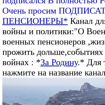
подписался В полностью 
Очень просим ПОДПИСА
ПЕНСИОНЕРЫ*
Канал дл
войны и политики:"О Воен
военных пенсионеров ,жиз
прожить дольше,событиях 
войнах : *
За Родину
.* Для
нажмите на название канал