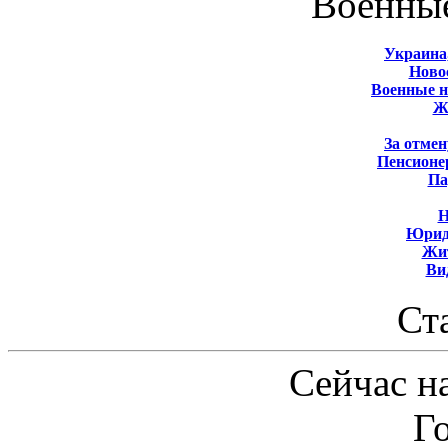
Военны
Украина
Новос
Военные 
Ж
За отмен
Пенсионе
Па
Н
Юрид
Жит
Ви
Ст
Сейчас на
Г