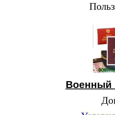
Польз
Военный 
До