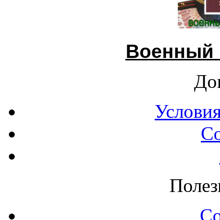
Военный 
До
Условия
С
Полез
С