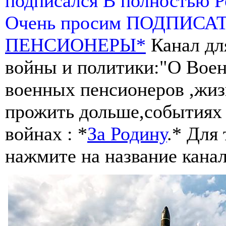
подписался В полностью 
Очень просим ПОДПИСА
ПЕНСИОНЕРЫ*
Канал дл
войны и политики:"О Воен
военных пенсионеров ,жиз
прожить дольше,событиях 
войнах : *
За Родину
.* Для
нажмите на название канал