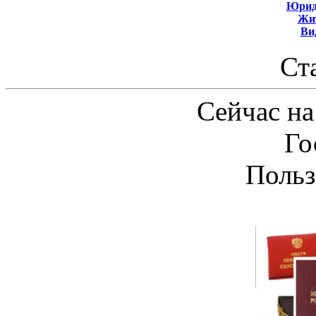
Юрид
Жит
Ви
Ст
Сейчас на
Го
Польз