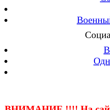
Военны
Социа
В
Одн
Контак
ВНИМАНИЕ !!!! На сай