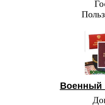
Го
Польз
Военный 
До