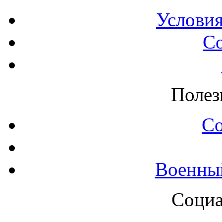
Условия
С
Полез
С
Военны
Социа