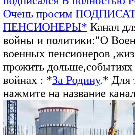
подписался В полностью 
Очень просим ПОДПИСА
ПЕНСИОНЕРЫ*
Канал дл
войны и политики:"О Воен
военных пенсионеров ,жиз
прожить дольше,событиях 
войнах : *
За Родину
.* Для
нажмите на название канал