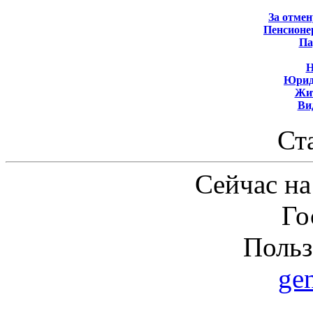
За отмен
Пенсионе
Па
Н
Юрид
Жит
Ви
Ст
Сейчас на
Го
Польз
ge