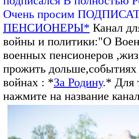
подписался В полностью 
Очень просим ПОДПИСА
ПЕНСИОНЕРЫ*
Канал дл
войны и политики:"О Воен
военных пенсионеров ,жиз
прожить дольше,событиях 
войнах : *
За Родину
.* Для
нажмите на название канал