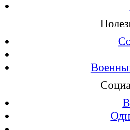
Полез
С
Военны
Социа
В
Одн