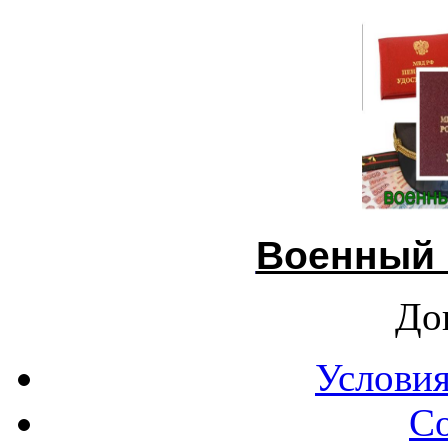
Военный 
До
Условия
С