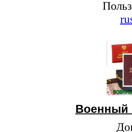
Польз
ru
Военный 
До