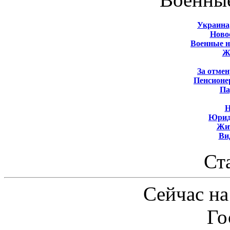
Украина
Новос
Военные 
Ж
За отмен
Пенсионе
Па
Н
Юрид
Жит
Ви
Ст
Сейчас на
Го