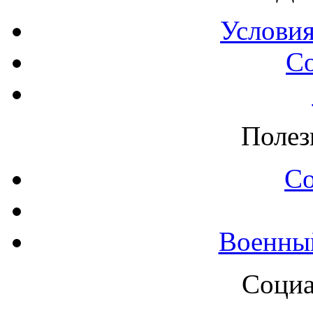
Условия
С
Полез
С
Военны
Социа