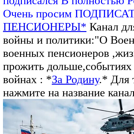
подписался В полностью 
Очень просим ПОДПИСА
ПЕНСИОНЕРЫ*
Канал дл
войны и политики:"О Воен
военных пенсионеров ,жиз
прожить дольше,событиях 
войнах : *
За Родину
.* Для
нажмите на название канал