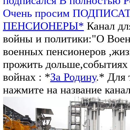
подписался В полностью 
Очень просим ПОДПИСА
ПЕНСИОНЕРЫ*
Канал дл
войны и политики:"О Воен
военных пенсионеров ,жиз
прожить дольше,событиях 
войнах : *
За Родину
.* Для
нажмите на название канал