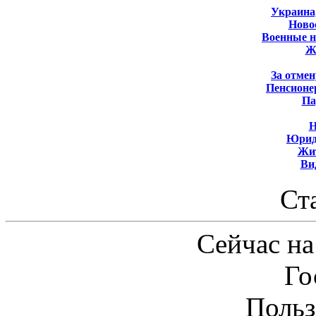
Украина
Новос
Военные 
Ж
За отмен
Пенсионе
Па
Н
Юрид
Жит
Ви
Ст
Сейчас на
Го
Польз