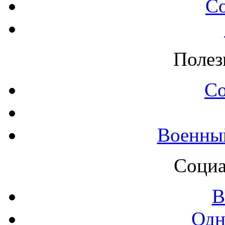
С
Полез
С
Военны
Социа
В
Одн