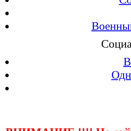
Военны
Социа
В
Одн
Контак