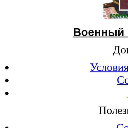
Военный 
До
Условия
С
Полез
С