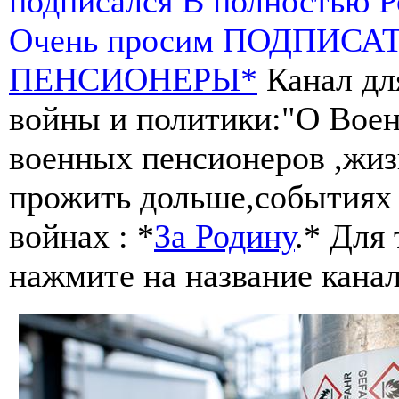
подписался В полностью 
Очень просим ПОДПИСА
ПЕНСИОНЕРЫ*
Канал дл
войны и политики:"О Воен
военных пенсионеров ,жиз
прожить дольше,событиях 
войнах : *
За Родину
.* Для
нажмите на название канал