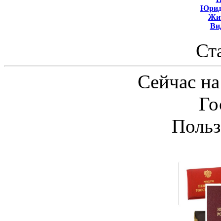
Юрид
Жит
Ви
Ст
Сейчас на
Го
Польз