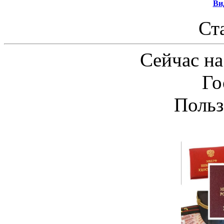
Ви
Ст
Сейчас на
Го
Польз