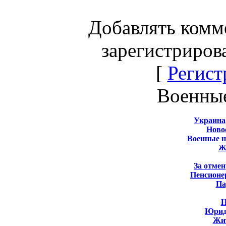
Добавлять комм
зарегистриров
[
Регист
Военны
Украина
Новос
Военные 
Ж
За отмен
Пенсионе
Па
Н
Юрид
Жит