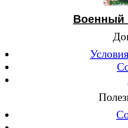
Военный 
До
Условия
С
Полез
С