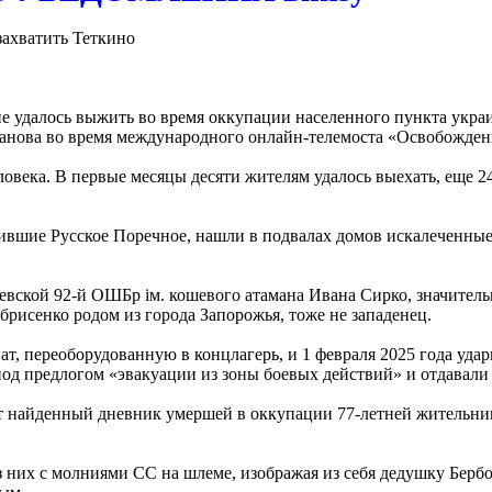
захватить Теткино
 не удалось выжить во время оккупации населенного пункта у
данова во время международного онлайн-телемоста «Освобожден
овека. В первые месяцы десяти жителям удалось выехать, еще 2
шие Русское Поречное, нашли в подвалах домов искалеченные 
вской 92-й ОШБр iм. кошевого атамана Ивана Сирко, значительна
рисенко родом из города Запорожья, тоже не западенец.
, переоборудованную в концлагерь, и 1 февраля 2025 года удари
од предлогом «эвакуации из зоны боевых действий» и отдавали 
т найденный дневник умершей в оккупации 77-летней жительниц
из них с молниями СС на шлеме, изображая из себя дедушку Бербо