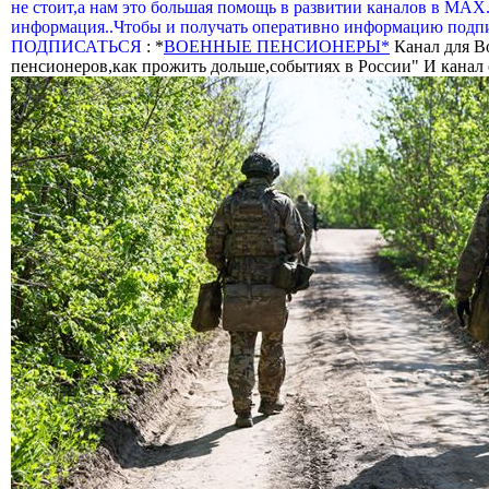
не стоит,а нам это большая помощь в развитии каналов в МАХ
информация..Чтобы и получать оперативно информацию подпи
ПОДПИСАТЬСЯ
: *
ВОЕННЫЕ ПЕНСИОНЕРЫ*
Канал для В
пенсионеров,как прожить дольше,событиях в России" И канал о