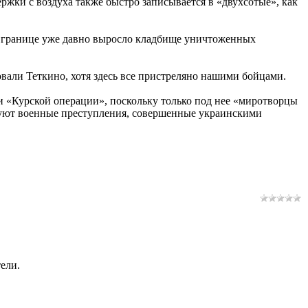
ержки с воздуха также быстро записывается в «двухсотые», как
а границе уже давно выросло кладбище уничтоженных
вали Теткино, хотя здесь все пристреляно нашими бойцами.
ии «Курской операции», поскольку только под нее «миротворцы
суют военные преступления, совершенные украинскими
ели.