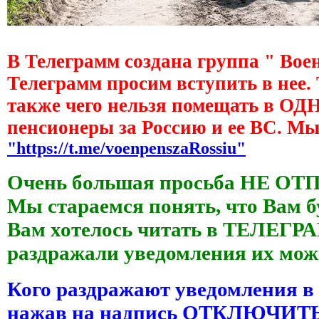
В Телеграмм создана группа " Вое
Телеграмм просим вступить в нее.
также чего нельзя помещать в О
пенсионеры за Россию и ее ВС. М
"https://t.me/voenpenszaRossiu"
Очень большая просьба НЕ ОТ
Мы стараемся понять, что Вам б
Вам хотелось читать в ТЕЛЕГРАМ
раздражали уведомления их 
Кого раздражают уведомления в
нажав на надпись ОТКЛЮЧИ