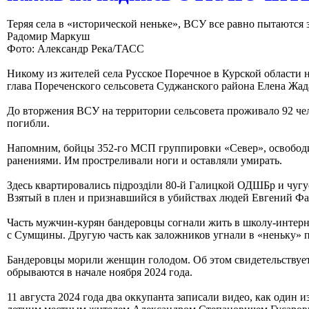
Теряя села в «исторической неньке», ВСУ все равно пытаются 
Радомир Маркуш
Фото: Александр Река/ТАСС
Никому из жителей села Русское Поречное в Курской области
глава Пореченского сельсовета Суджанского района Елена Жа
До вторжения ВСУ на территории сельсовета проживало 92 чел
погибли.
Напомним, бойцы 352-го МСП группировки «Север», освободив
ранениями. Им простреливали ноги и оставляли умирать.
Здесь квартировались пiдроздiли 80-й Галицкой ОДШБр и чугуе
Взятый в плен и признавшийся в убийствах людей Евгений Фаб
Часть мужчин-курян бандеровцы согнали жить в школу-интернат
с Сумщины. Другую часть как заложников угнали в «неньку» п
Бандеровцы морили женщин голодом. Об этом свидетельствуе
обрываются в начале ноября 2024 года.
11 августа 2024 года два оккупанта записали видео, как один 