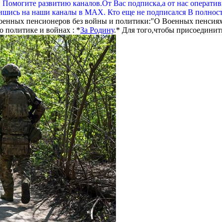
. Помогите развитию каналов.От Вас подписка,а от нас операти
шись на наши каналы в МАХ. Кто еще не подписался В полнос
оенных пенсионеров без войны и политики:"О Военных пенсиях
 политике и войнах : *
За Родину
.* Для того,чтобы присоединит