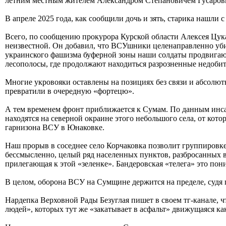
летним местным жителем Александром Степановичем Гусаров
В апреле 2025 года, как сообщили дочь и зять, старика нашли 
Всего, по сообщению прокурора Курской области Алексея Цукан
неизвестной. Он добавил, что ВСУшники целенаправленно убив
украинского фашизма буферной зоны наши солдаты продвигаю
лесополосы, где продолжают находиться разрозненные недоби
Многие укровояки оставлены на позициях без связи и абсолю
превратили в очередную «фортецю».
А тем временем фронт приближается к Сумам. По данным инса
находятся на северной окраине этого небольшого села, от кот
гарнизона ВСУ в Юнаковке.
Наш прорыв в соседнее село Корчаковка позволит группировке
бессмысленно, целый ряд населенных пунктов, разбросанных в
прилегающая к этой «зеленке». Бандеровская «телега» это пони
В целом, оборона ВСУ на Сумщине держится на пределе, судя п
Нардепка Верховной Рады Безуглая пишет в своем тг-канале, 
людей», которых тут же «закатывает в асфальт» движущаяся как