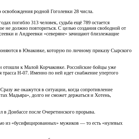
до освобождения родной Гоголевки 28 числа.
дах погибло 313 человек, судьба ещё 789 остается
ое не должно повториться. С целью создания свободной от
сеевки и Андреевки «северяне» зачищают близлежащие
роняются в Юнаковке, которую по личному приказу Сырского
и отошли к Малой Корчаковке. Российские бойцы уже
ая трасса Н-07. Именно по ней идет снабжение упертого
Сразу же окажутся в ситуации, когда сопротивление
тах Мадьяра», долго не сможет держаться и Хотень,
ел в Донбассе после Очеретинского прорыва.
стью из «бусифицированных» мужиков — то есть «нулевых