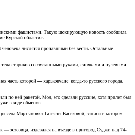
краинскими фашистами. Такую шокирующую новость сообщила
ие Курской области».
4 человека числятся пропавшими без вести. Остальные
тела стариков со связанными руками, синяками и пулевыми
я часть которой — харьковчане, когда-то русского города.
ли по ней ракетой. Мол, это сделали русские, хотя прилет был
уже в ходе обменов.
ы села Мартыновка Татьяны Васьковой, записи в котором
к — эсэсовца, издевался на въезде в пригород Суджи над 74-