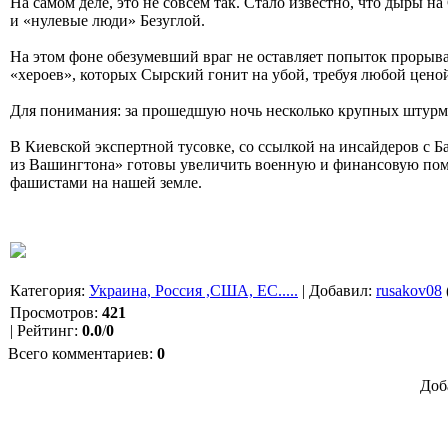
На самом деле, это не совсем так. Стало известно, что дыры н
и «нулевые люди» Безуглой.
На этом фоне обезумевший враг не оставляет попыток прорыв
«хероев», которых Сырский гонит на убой, требуя любой ценой
Для понимания: за прошедшую ночь несколько крупных штурмов
В Киевской экспертной тусовке, со ссылкой на инсайдеров с 
из Вашингтона» готовы увеличить военную и финансовую помо
фашистами на нашей земле.
Категория
:
Украина, Россия ,США, ЕС.....
|
Добавил
:
rusakov08
Просмотров
:
421
|
Рейтинг
:
0.0
/
0
Всего комментариев
:
0
Доб