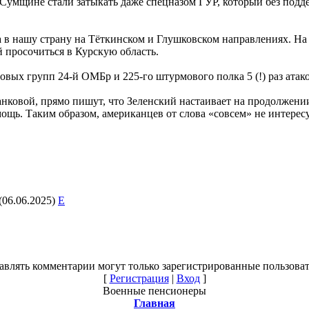
а Сумщине стали затыкать даже спецназом ГУР, который без подд
а в нашу страну на Тёткинском и Глушковском направлениях. Н
 просочиться в Курскую область.
ых групп 24-й ОМБр и 225-го штурмового полка 5 (!) раз атако
Банковой, прямо пишут, что Зеленский настаивает на продолжен
щь. Таким образом, американцев от слова «совсем» не интере
(06.06.2025)
E
авлять комментарии могут только зарегистрированные пользоват
[
Регистрация
|
Вход
]
Военные пенсионеры
Главная