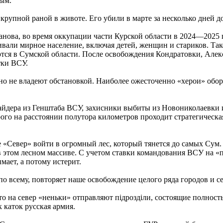
ым.
с крупной раной в животе. Его убили в марте за несколько дней 
ова, во время оккупации части Курской области в 2024—2025 го
али мирное население, включая детей, женщин и стариков. Так
тся в Сумской области. После освобождения Кондратовки, Алек
тки ВСУ.
тно не владеют обстановкой. Наиболее ожесточенно «херои» обо
йдера из Генштаба ВСУ, захисники выбиты из Новониколаевки 
орого на расстоянии полутора километров проходит стратегическ
 «Север» войти в огромный лес, который тянется до самых Сум. 
 этом лесном массиве. С учетом ставки командования ВСУ на «п
мает, а потому истерит.
о всему, повторяет наше освобождение целого ряда городов и с
что на север «неньки» отправляют пiдроздiли, состоящие полно
 каток русская армия.