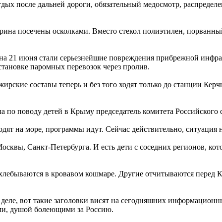
дых после дальней дороги, обязательный медосмотр, распредел
арина посечены осколками. Вместо стекол полиэтилен, порванн
ь на 21 июня стали серьезнейшие повреждения прибрежной инфрас
тановке паромных перевозок через пролив.
ирские составы теперь и без того ходят только до станции Кер
яла по поводу детей в Крыму председатель комитета Российског
ходят на море, программы идут. Сейчас действительно, ситуация
Москвы, Санкт-Петербурга. И есть дети с соседних регионов, ко
ахлебываются в кровавом кошмаре. Другие отчитываются перед 
м деле, вот такие заголовки висят на сегодняшних информацион
ми, душой болеющими за Россию.