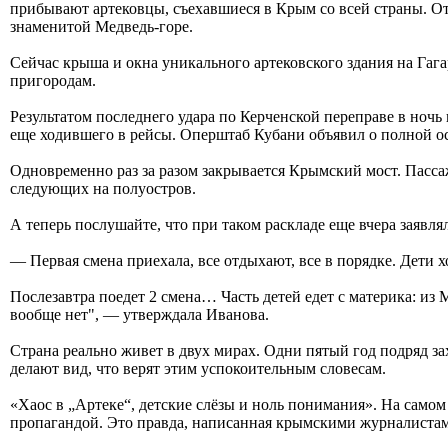
прибывают артековцы, съехавшиеся в Крым со всей страны. От
знаменитой Медведь-горе.
Сейчас крыша и окна уникального артековского здания на Гаг
пригородам.
Результатом последнего удара по Керченской переправе в ноч
еще ходившего в рейсы. Оперштаб Кубани объявил о полной ос
Одновременно раз за разом закрывается Крымский мост. Пассаж
следующих на полуостров.
А теперь послушайте, что при таком раскладе еще вчера заявл
— Первая смена приехала, все отдыхают, все в порядке. Дети 
Послезавтра поедет 2 смена… Часть детей едет с материка: из 
вообще нет", — утверждала Иванова.
Страна реально живет в двух мирах. Одни пятый год подряд з
делают вид, что верят этим успокоительным словесам.
«Хаос в „Артеке“, детские слёзы и ноль понимания». На само
пропагандой. Это правда, написанная крымскими журналиста