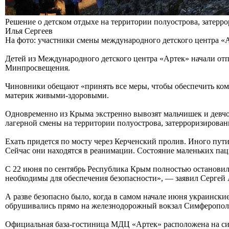
Решение о детском отдыхе на территории полуострова, затерр
Илья Сергеев
На фото: участники смены международного детского центра «
Детей из Международного детского центра «Артек» начали отп
Минпросвещения.
Чиновники обещают «принять все меры, чтобы обеспечить комфо
материк живыми-здоровыми.
Одновременно из Крыма экстренно вывозят мальчишек и девчон
лагерной смены на территории полуострова, затерроризирован
Ехать придется по мосту через Керченский пролив. Иного пути
Сейчас они находятся в реанимации. Состояние маленьких пац
С 22 июня по сентябрь Республика Крым полностью остановил
необходимы для обеспечения безопасности», — заявил Сергей 
А разве безопасно было, когда в самом начале июня украинс
обрушивались прямо на железнодорожный вокзал Симферопол
Официальная база-гостиница МДЦ «Артек» расположена на симф