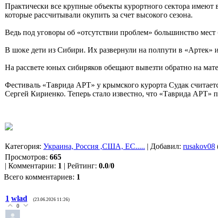
Практически все крупные объекты курортного сектора имеют 
которые рассчитывали окупить за счет высокого сезона.
Ведь под уговоры об «отсутствии проблем» большинство мест б
В шоке дети из Сибири. Их развернули на полпути в «Артек» и 
На рассвете юных сибиряков обещают вывезти обратно на матер
Фестиваль «Таврида АРТ» у крымского курорта Судак считае
Сергей Кириенко. Теперь стало известно, что «Таврида АРТ» п
Категория
:
Украина, Россия ,США, ЕС.....
|
Добавил
:
rusakov08
Просмотров
:
665
|
Комментарии
:
1
|
Рейтинг
:
0.0
/
0
Всего комментариев
:
1
1
wlad
(23.06.2026 11:26)
0