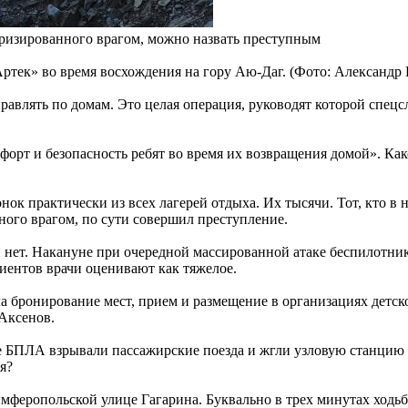
оризированного врагом, можно назвать преступным
Артек» во время восхождения на гору Аю-Даг. (Фото: Александ
равлять по домам. Это целая операция, руководят которой спец
рт и безопасность ребят во время их возвращения домой». Какой
ок практически из всех лагерей отдыха. Их тысячи. Тот, кто в
ного врагом, по сути совершил преступление.
 нет. Накануне при очередной массированной атаке беспилотнико
иентов врачи оценивают как тяжелое.
а бронирование мест, прием и размещение в организациях дет
Аксенов.
кие БПЛА взрывали пассажирские поезда и жгли узловую станц
я?
еропольской улице Гагарина. Буквально в трех минутах ходьбы