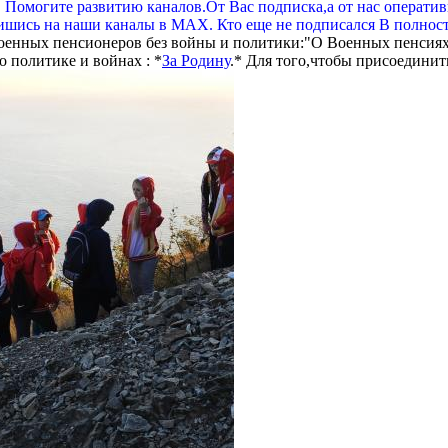
. Помогите развитию каналов.От Вас подписка,а от нас операти
шись на наши каналы в МАХ. Кто еще не подписался В полнос
оенных пенсионеров без войны и политики:"О Военных пенсиях
 политике и войнах : *
За Родину
.* Для того,чтобы присоединит