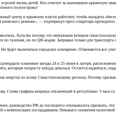
 угрозой жизнь детей. Кто ответит за нынешнюю крымскую эваку
нтового полуострова?
ьный центр и крымские власти работают, чтобы наладить обесп
 киевского режима», — подчеркнул пресс-секретарь президента
 молчать. Хотя бы потому, что минувшим вечером севастопольс
Ни по талонам, ни по QR-кодам. Заправка только для транспорта
 Не будет включаться городское освещение. Отменяются все ул
подтвердило плановые заезды 24 и 25 июня в лагеря, расположе
а, которым попросту некуда деваться. Остается надеяться, сюда
ния энергии по всему Севастопольскому региону. Потому призыв
у. Схема графика веерных отключений в республике: 3 часа со с
енее, руководство РФ до последнего отказывалось признать, что
ий о компенсации пострадавшим. Никакого снижения налоговой 