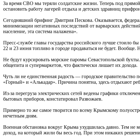
За время СВО мы теряли солдатские жизни. Теперь под прямой
остановить работу лагерей отдыха и детских здравниц прифро
Сегодняшний брифинг Дмитрия Пескова. Оказывается, федерал
минимизации негативных последствий от варварских действий
население, эта система налажена».
Пресс-службе главы государства российского лучше стоило бы
22 и 23 июня топливо в городе продаваться не будет. Вообще. 
Не будут курсировать морские паромы Севастопольской бухты.
общепита и супермаркетов, что фактически лишает их дохода.
Чуть ли не единственная радость — городское правительство 
«Горный» и «Алькадар». Причина понятна, здесь отдыхают ребят
Из-за перегруза электрических сетей ведены графики отключе
бытовых приборов, констатировал Развожаев.
Примерно то же самое творится по всему Крымскому полуостров
нечетным дням.
Военная обстановка вокруг Крыма ухудшилась давно. Тем не м
доход, на который жили бы весь год. При этом никаких решен