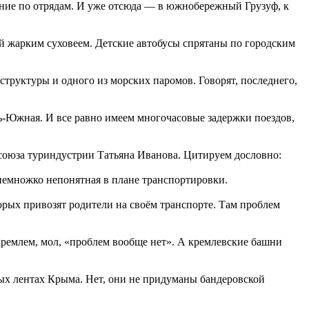
ение по отрядам. И уже отсюда — в южнобережный Грузуф, к
ый жарким суховеем. Детские автобусы спрятаны по городским
труктуры и одного из морских паромов. Говорят, последнего,
чь-Южная. И все равно имеем многочасовые задержки поездов,
о союза туриндустрии Татьяна Иванова. Цитируем дословно:
 немножко непонятная в плане транспортировки.
торых привозят родители на своём транспорте. Там проблем
Кремлем, мол, «проблем вообще нет». А кремлевские башни
ных лентах Крыма. Нет, они не придуманы бандеровской