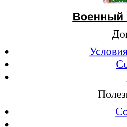
Военный 
До
Условия
С
Полез
С