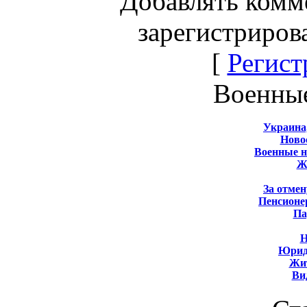
Добавлять комм
зарегистриров
[
Регист
Военны
Украина
Новос
Военные 
Ж
За отмен
Пенсионе
Па
Н
Юрид
Жит
Ви