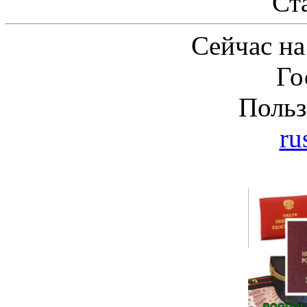
Ст
Сейчас на
Го
Польз
ru