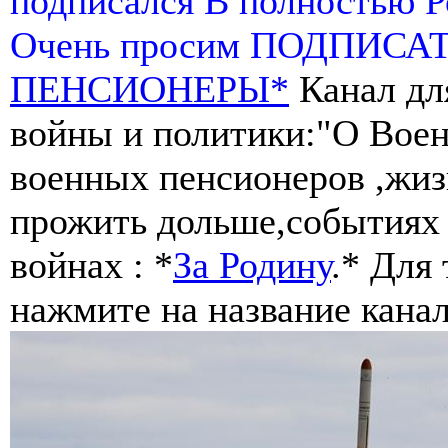
подписался В полностью 
Очень просим ПОДПИСА
ПЕНСИОНЕРЫ*
Канал дл
войны и политики:"О Воен
военных пенсионеров ,жиз
прожить дольше,событиях 
войнах : *
За Родину
.* Для
нажмите на название канал