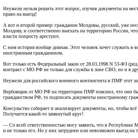
Неужели нельзя решить этот вопрос, изучив документы на мес
право на выезд!
А вот и второй пример: гражданин Молдовы, русский, уже неск
Молдову, и соответственно выехать на территорию России, чт
власти попросту арестуют.
С ним история вообще дивная. Этот человек хочет служить в в
иностранным гражданином.
Вот только есть Федеральный закон от 28.03.1998 N 53-ФЗ (ре
контракт с МО РФ не только для службы в зоне СВО, но и в др
Неужели для российского военного контингента в ПМР этот зак
Вербовщик от МО РФ на территории ПМР пояснил, что они бы 
гражданством РФ, то подписать документы иностранному граж
Консульство собирает и анализирует документы, но, чтобы всё
Получается какой-то замкнутый круг!
— Со всей ответственностью могу заявить, что в Республике
и не только его. Но у них затруднен или невозможен выезд н