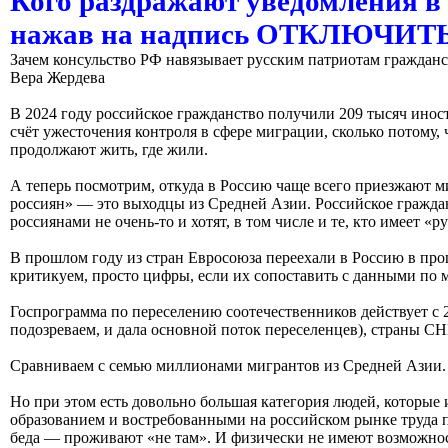
Кого раздражают уведомления в
нажав на надпись ОТКЛЮЧИ
Зачем консульство РФ навязывает русским патриотам гражда
Вера Жердева
В 2024 году российское гражданство получили 209 тысяч иност
счёт ужесточения контроля в сфере миграции, сколько потому,
продолжают жить, где жили.
А теперь посмотрим, откуда в Россию чаще всего приезжают м
россиян» — это выходцы из Средней Азии. Российское граждан
россиянами не очень-то и хотят, в том числе и те, кто имеет «р
В прошлом году из стран Евросоюза переехали в Россию в про
критикуем, просто цифры, если их сопоставить с данными по 
Госпрограмма по переселению соотечественников действует с 2
подозреваем, и дала основной поток переселенцев), страны С
Сравниваем с семью миллионами мигрантов из Средней Азии.
Но при этом есть довольно большая категория людей, которые 
образованием и востребованными на российском рынке труда пр
беда — проживают «не там». И физически не имеют возможнос