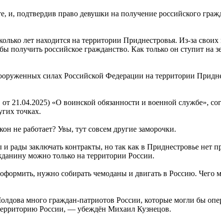
те, и, подтвердив право девушки на получение российского гра
олько лет находится на территории Приднестровья. Из-за своих
обы получить российское гражданство. Как только он ступит на 
ооруженных силах Российской Федерации на территории Приднест
д. от 21.04.2025) «О воинской обязанности и военной службе», 
угих точках.
он не работает? Увы, тут совсем другие заморочки.
и рады заключать контракты, но так как в Приднестровье нет п
данину можно только на территории России.
 оформить, нужно собирать чемоданы и двигать в Россию. Чего 
 Молдова много граждан-патриотов России, которые могли бы о
а территорию России, — убеждён Михаил Кузнецов.