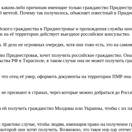
 каким-либо причинам имеющие только гражданство Приднестро
ой мечтой. Почему так получилось, объясняет известный в При
ийского гражданства в Приднестровье и прохождения службы ин
на её территории действует выездное российское консульство.
И дело не огромных очередях, хотя они тоже есть, это на самом
во Приднестровья, хочет получить российское гражданство. Она
ьства РФ в Тирасполе, в таком случае она не может получить гра
, что отец её умер, оформить документы на территории ПМР она 
не признают в странах, через которые можно добраться до Росси
л ей получить гражданство Молдовы или Украины, чтобы с их п
й практике случае, чтобы людям, имеющим право на получение гра
которой они хотят получить. Возможно, это такое ноу-хау отече