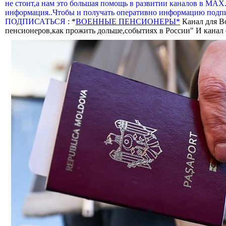
не стоит,а нам это большая помощь в развитии каналов в МАХ
информация..Чтобы и получать оперативно информацию подпи
ПОДПИСАТЬСЯ
: *
ВОЕННЫЕ ПЕНСИОНЕРЫ*
Канал для В
пенсионеров,как прожить дольше,событиях в России" И канал о