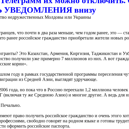
 Телеграмм их можно отключить
ТЬ УВЕДОМЛЕНИЯ внизу
нство недружественных Молдовы или Украины
ранцев, что почти в два раза меньше, чем годом ранее, это — ст
 что ранее российское гражданство приобретали жители новых ро
игранты? Это Казахстан, Армения, Киргизия, Таджикистан и Узб
ство получили уже примерно 7 миллионов из них. А вот граждан
усские корни».
шлом году в рамках государственной программы переселения чут
миграции из Средней Азии, выглядят удручающе.
006 года, но пока что в Россию переехали 1,2 миллиона человек
НГ (включая ту же Среднюю Азию) и многие другие. А ведь для н
 Печально.
имеют право получить российское гражданство и очень этого хот
офессиями, свободно говорят на родном языке и готовы трудитьс
ти оформить российские паспорта.