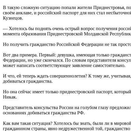
В такую сложную ситуацию попали жители Приднестровья, по
своём анклаве, и российский паспорт для них стал несбыточн
Кузнецов.
— Хотелось бы поднять очень острый вопрос получения росс
момента образования Приднестровской Молдавской Республики 
Но получить гражданство Российской Федерации не так просто. 
Вот два примера. Первый: девушка, имеющая только гражданст
Федерации, но уже скончался. По словам представителя консул
может написать соответствующее заявление самостоятельно.
И что, ей теперь ждать совершеннолетия? К тому же, учитывая
добиваться гражданства.
Но она сейчас имеет только приднестровский паспорт, который 
Никак.
Представитель консульства России на голубом глазу предложи
основаниях добиваться гражданства РФ.
Как вам такая ситуация? Хотелось бы знать, были ли в мирово
гражданином страны, явно недружественной той, гражданство 