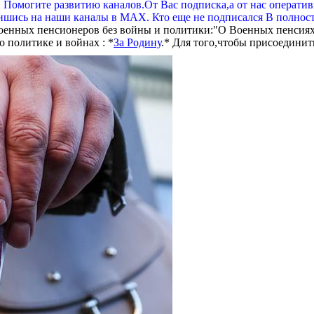
. Помогите развитию каналов.От Вас подписка,а от нас операти
шись на наши каналы в МАХ. Кто еще не подписался В полнос
оенных пенсионеров без войны и политики:"О Военных пенсиях
 политике и войнах : *
За Родину
.* Для того,чтобы присоединит