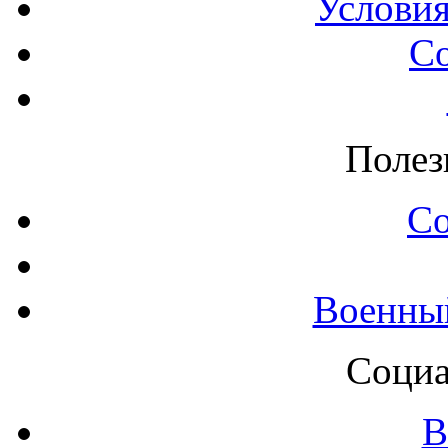
Условия
С
Полез
С
Военны
Социа
В