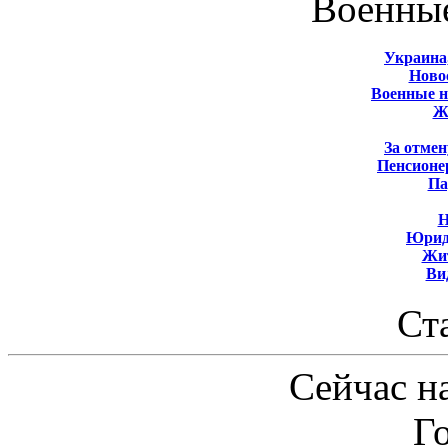
Военны
Украина
Новос
Военные 
Ж
За отмен
Пенсионе
Па
Н
Юрид
Жит
Ви
Ст
Сейчас на
Г