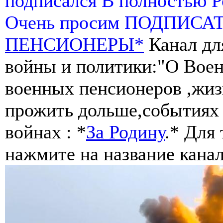
подписался В полностью 
Очень просим ПОДПИСА
ПЕНСИОНЕРЫ*
Канал дл
войны и политики:"О Воен
военных пенсионеров ,жиз
прожить дольше,событиях 
войнах : *
За Родину
.* Для
нажмите на название канал