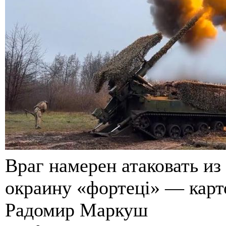
Враг намерен атаковать из
окраину «фортецi» — карт
Радомир Маркуш