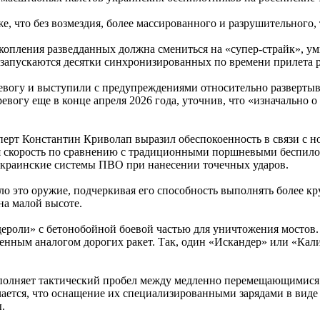
е, что без возмездия, более массированного и разрушительного, 
копления разведданных должна смениться на «супер-страйк», умн
запускаются десятки синхронизированных по времени прилета р
ревогу и выступили с предупреждениями относительно развертыв
огу еще в конце апреля 2026 года, уточнив, что «изначально о 
перт Константин Криволап выразил обеспокоенность в связи с н
ая скорость по сравнению с традиционными поршневыми беспило
 украинские системы ПВО при нанесении точечных ударов.
о это оружие, подчеркивая его способность выполнять более к
на малой высоте.
роли» с бетонобойной боевой частью для уничтожения мостов. О
ным аналогом дорогих ракет. Так, один «Искандер» или «Калиб
полняет тактический пробел между медленно перемещающимися 
чается, что оснащение их специализированными зарядами в вид
.