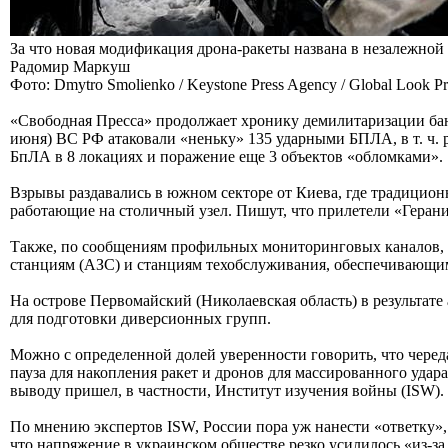
За что новая модификация дрона-ракеты названа в незалежн
Радомир Маркуш
Фото: Dmytro Smolienko / Keystone Press Agency / Global Look Pr
«Свободная Пресса» продолжает хронику демилитаризации банде
июня) ВС РФ атаковали «неньку» 135 ударными БПЛА, в т. ч
БпЛА в 8 локациях и поражение еще 3 объектов «обломками».
Взрывы раздавались в южном секторе от Киева, где традицион
работающие на столичный узел. Пишут, что прилетели «Герани
Также, по сообщениям профильных мониторинговых каналов, 
станциям (АЗС) и станциям техобслуживания, обеспечивающим
На острове Первомайский (Николаевская область) в результате
для подготовки диверсионных групп.
Можно с определенной долей уверенности говорить, что череда
пауза для накопления ракет и дронов для массированного уда
выводу пришел, в частности, Институт изучения войны (ISW).
По мнению экспертов ISW, России пора уж нанести «ответку»
что напряжение в украинском обществе резко усилилось «из-з