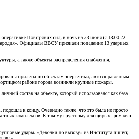
перативке Повiтряних сил, в ночь на 23 июня (с 18:00 22
«Пародия». Официалы ВВСУ признали попадание 13 ударных
уктуры, а также объекты распределения снабжения,
рованы прилеты по объектам энергетики, автозаправочным
Хортицком районе города возникли крупные пожары.
личный состав на объекте, который использовался как база
 подошла к концу. Очевидно также, что это была не просто
акетных комплексов. К такому грустному для щирых громадян
рупповые удары. «Девочки по вызову» из Института пишут,
 тылы».