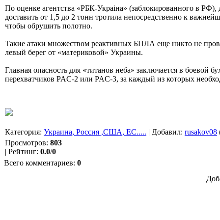
По оценке агентства «РБК-Украiна» (заблокированного в РФ), 
доставить от 1,5 до 2 тонн тротила непосредственно к важней
чтобы обрушить полотно.
Такие атаки множеством реактивных БПЛА еще никто не провод
левый берег от «материковой» Украины.
Главная опасность для «титанов неба» заключается в боевой бу
перехватчиков PAC-2 или PAC-3, за каждый из которых необхо
Категория
:
Украина, Россия ,США, ЕС.....
|
Добавил
:
rusakov08
Просмотров
:
803
|
Рейтинг
:
0.0
/
0
Всего комментариев
:
0
Доб