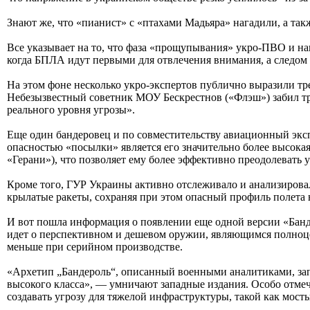
Знают же, что «пианист» с «птахами Мадьяра» нагадили, а такж
Все указывает на то, что фаза «прощупывания» укро-ПВО и на
когда БПЛА идут первыми для отвлечения внимания, а следом 
На этом фоне несколько укро-экспертов публично выразили т
Небезызвестный советник МОУ Бескрестнов («Флэш») забил трев
реального уровня угрозы».
Еще один бандеровец и по совместительству авиационный экс
опасностью «посылки» является его значительно более высок
«Герани»), что позволяет ему более эффективно преодолевать
Кроме того, ГУР Украины активно отслеживало и анализировал
крылатые ракеты, сохраняя при этом опасный профиль полета 
И вот пошла информация о появлении еще одной версии «Банде
идет о перспективном и дешевом оружии, являющимся полноцен
меньше при серийном производстве.
«Архетип „Бандероль“, описанный военными аналитиками, за
высокого класса», — умничают западные издания. Особо отме
создавать угрозу для тяжелой инфраструктуры, такой как мосты