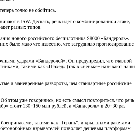
теперь точно не обойтись.
ичают в ISW. Дескать, речь идет о комбинированной атаке,
акет разных типов.
ания нового российского беспилотника S8000 «Бандероль».
них было мало что известно, что затрудняло прогнозирование
очными ударами «Бандеролей». Он предупредил, что главной
тниками, такими как «Шахед» (так в «неньке» называют наши
рутые и маневренные развороты, чем стандартные российские
б этом уже говорились, но есть смысл повториться, что речь
р» стоит 130−150 млн рублей, а «Бандероль» в 20−30 раз
боеприпасами, такими как „Герань“, и крылатыми ракетами
е бетонобойных взрывателей позволяет дешевым платформам