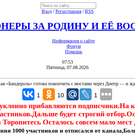
Вход
/
Регистрация
/
RSS
НЕРЫ ЗА РОДИНУ И ЕЁ В
Информация о сайте
Форум
Помощь
07:53
Пятница, 07.08.2026
ая «Бандероль» готова покончить с мостами через Днепр — и ж
1
10
1
еуклонно прибавляются подписчики.На 
астников.Дальше будет строгий отбор.О
 Торопитесь Осталось совсем мало мест 
ния 1000 участников и отписался от канала,Боль