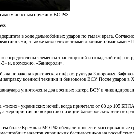
ой самым опасным оружием ВС РФ
ess
рштата в ходе дальнобойных ударов по тылам врага. Согласно о
. реактивными, а также многочисленными дронами-обманками 
но сосредоточены элементы транспортной и складской инфрастр
-3» и, возможно, «Бандероли».
была поражена критическая инфраструктура Запорожья. Зафикси
 заправку военной техники и бензовозов ВСУ. После ударов в 
 авиаудара уничтожены два военных катера ВСУ и ликвидирован 
 «тихих» украинских ночей, когда прилетало от 88 до 105 БПЛА,
ра, а мероприятия по вскрытию позиций бандеровских зенитно-р
, тем более Кремль и МО РФ обещали провести массированные г
а масштабных налетов украинских беспилотников на российские