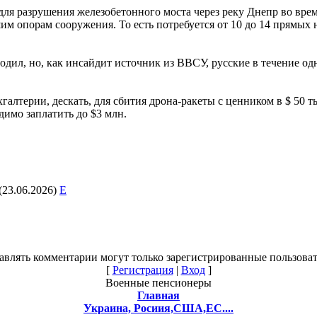
для разрушения железобетонного моста через реку Днепр во вре
шим опорам сооружения. То есть потребуется от 10 до 14 прямы
ил, но, как инсайдит источник из ВВСУ, русские в течение од
хгалтерии, дескать, для сбития дрона-ракеты с ценником в $ 50 
димо заплатить до $3 млн.
(23.06.2026)
E
авлять комментарии могут только зарегистрированные пользоват
[
Регистрация
|
Вход
]
Военные пенсионеры
Главная
Украина, Росиия,США,ЕС....