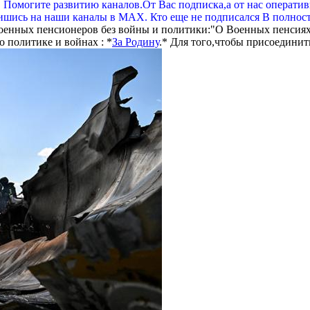
. Помогите развитию каналов.От Вас подписка,а от нас операти
шись на наши каналы в МАХ. Кто еще не подписался В полнос
оенных пенсионеров без войны и политики:"О Военных пенсиях
 политике и войнах : *
За Родину
.* Для того,чтобы присоединит