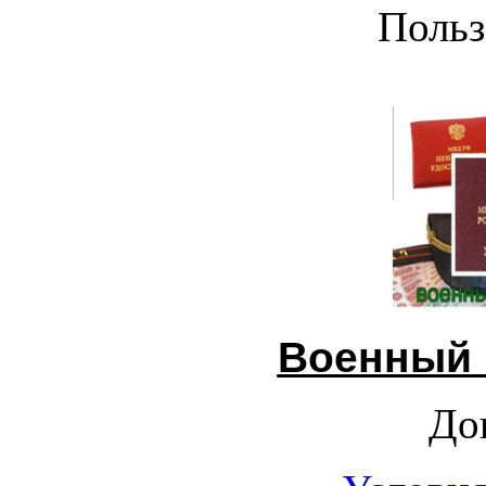
Польз
Военный 
До