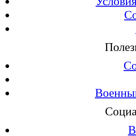
Условия
С
Полез
С
Военны
Социа
В