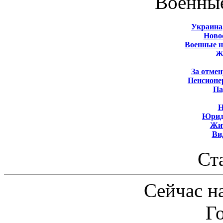
Военны
Украина
Новос
Военные 
Ж
За отмен
Пенсионе
Па
Н
Юрид
Жит
Ви
Ст
Сейчас на
Г