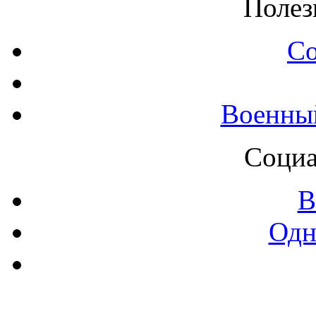
Полез
С
Военны
Социа
В
Одн
Контак