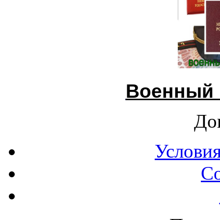
Военный 
До
Условия
С