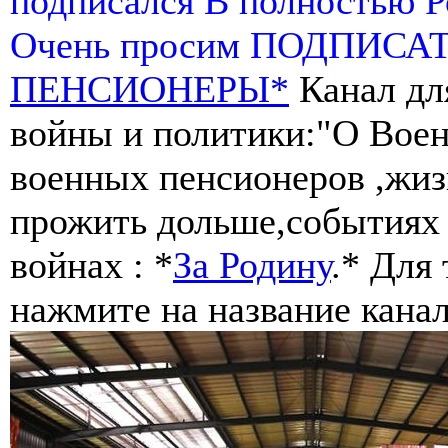
подписался В полностью 
Очень просим ПОДПИСА
ПЕНСИОНЕРЫ*
Канал дл
войны и политики:"О Воен
военных пенсионеров ,жиз
прожить дольше,событиях 
войнах : *
За Родину
.* Для
нажмите на название канал