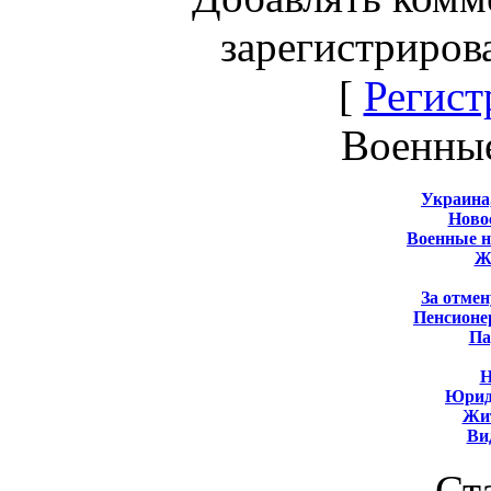
зарегистриров
[
Регист
Военны
Украина
Новос
Военные 
Ж
За отмен
Пенсионе
Па
Н
Юрид
Жит
Ви
Ст