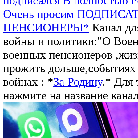
подписался В полностью 
Очень просим ПОДПИСА
ПЕНСИОНЕРЫ*
Канал дл
войны и политики:"О Воен
военных пенсионеров ,жиз
прожить дольше,событиях 
войнах : *
За Родину
.* Для
нажмите на название канал