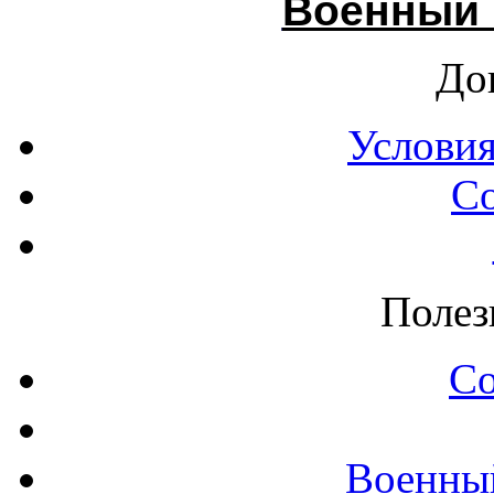
Военный 
До
Условия
С
Полез
С
Военны