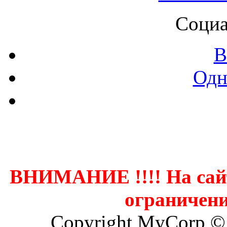
Социа
В
Одн
Контак
ВНИМАНИЕ !!!! На сай
ограничени
Copyright MyCorp ©