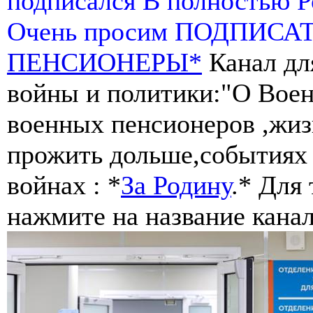
подписался В полностью 
Очень просим ПОДПИСА
ПЕНСИОНЕРЫ*
Канал дл
войны и политики:"О Воен
военных пенсионеров ,жиз
прожить дольше,событиях 
войнах : *
За Родину
.* Для
нажмите на название канал