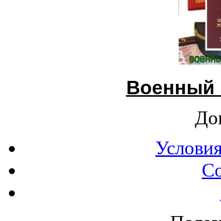
Военный 
До
Условия
С