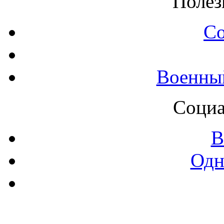
Полез
С
Военны
Социа
В
Одн
Контак