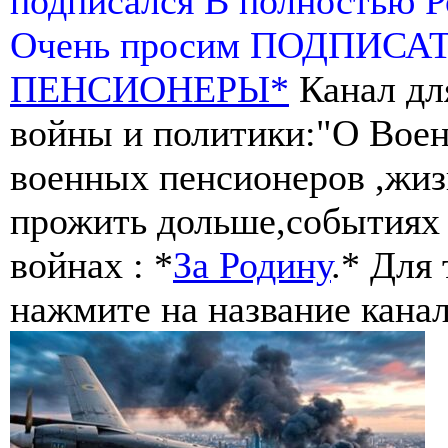
подписался В полностью 
Очень просим ПОДПИСА
ПЕНСИОНЕРЫ*
Канал дл
войны и политики:"О Воен
военных пенсионеров ,жиз
прожить дольше,событиях 
войнах : *
За Родину
.* Для
нажмите на название канал