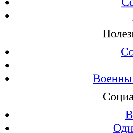
С
Полез
С
Военны
Социа
В
Одн