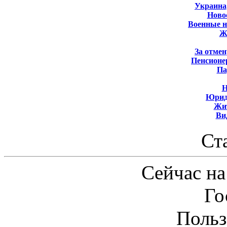
Украина
Новос
Военные 
Ж
За отмен
Пенсионе
Па
Н
Юрид
Жит
Ви
Ст
Сейчас на
Го
Польз