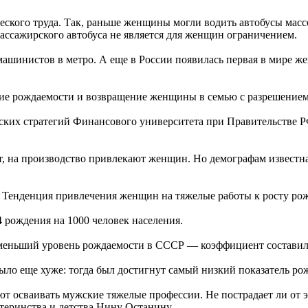
еского труда. Так, раньше женщины могли водить автобусы массо
пассажирского автобуса не является для женщин ограничением.
ашинистов в метро. А еще в России появилась первая в мире же
ние рождаемости и возвращение женщины в семью с разрешением 
ких стратегий Финансового университета при Правительстве РФ
, на производство привлекают женщин. Но демографам известна
. Тенденция привлечения женщин на тяжелые работы к росту ро
4 рождения на 1000 человек населения.
именьший уровень рождаемости в СССР — коэффициент составил 
было еще хуже: тогда был достигнут самый низкий показатель ро
т осваивать мужские тяжелые профессии. Не пострадает ли от 
теринства и детства Нину Останину.