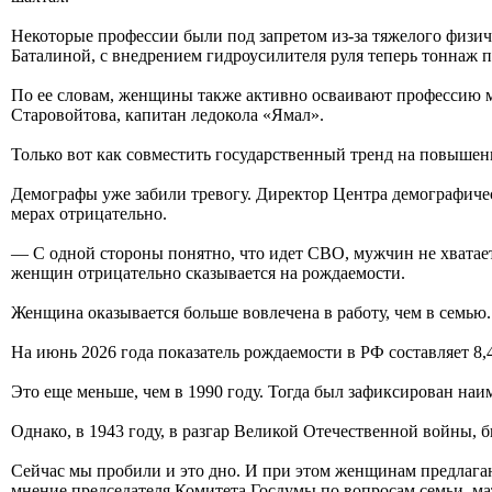
Некоторые профессии были под запретом из-за тяжелого физич
Баталиной, с внедрением гидроусилителя руля теперь тоннаж 
По ее словам, женщины также активно осваивают профессию м
Старовойтова, капитан ледокола «Ямал».
Только вот как совместить государственный тренд на повыше
Демографы уже забили тревогу. Директор Центра демографичес
мерах отрицательно.
— С одной стороны понятно, что идет СВО, мужчин не хватает
женщин отрицательно сказывается на рождаемости.
Женщина оказывается больше вовлечена в работу, чем в семью
На июнь 2026 года показатель рождаемости в РФ составляет 8,
Это еще меньше, чем в 1990 году. Тогда был зафиксирован на
Однако, в 1943 году, в разгар Великой Отечественной войны, 
Сейчас мы пробили и это дно. И при этом женщинам предлагаю
мнение председателя Комитета Госдумы по вопросам семьи, ма