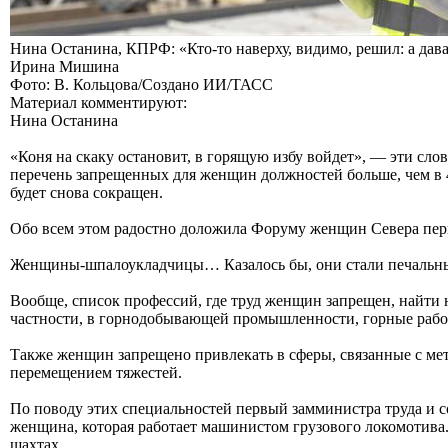
Нина Останина, КПРФ: «Кто-то наверху, видимо, решил: а дав
Ирина Мишина
Фото: В. Кольцова/Создано ИИ/ТАСС
Материал комментируют:
Нина Останина
«Коня на скаку остановит, в горящую избу войдет», — эти сл
перечень запрещенных для женщин должностей больше, чем в 4
будет снова сокращен.
Обо всем этом радостно доложила Форуму женщин Севера пер
Женщины-шпалоукладчицы… Казалось бы, они стали печальным
Вообще, список профессий, где труд женщин запрещен, найти 
частности, в горнодобывающей промышленности, горные работ
Также женщин запрещено привлекать в сферы, связанные с мет
перемещением тяжестей.
По поводу этих специальностей первый замминистра труда и с
женщина, которая работает машинистом грузового локомотива
шахтах.