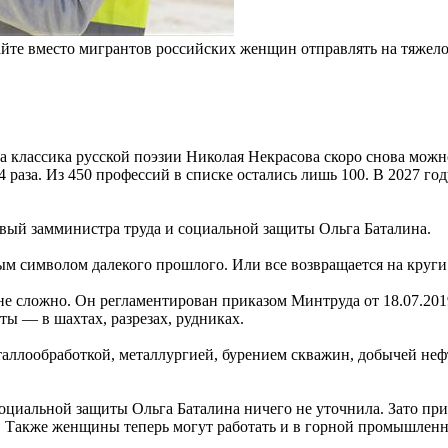
айте вместо мигрантов российских женщин отправлять на тяжело
ова классика русской поэзии Николая Некрасова скоро снова мо
 раза. Из 450 профессий в списке остались лишь 100. В 2027 г
вый замминистра труда и социальной защиты Ольга Баталина.
 символом далекого прошлого. Или все возвращается на круги
не сложно. Он регламентирован приказом Минтруда от 18.07.201
ы — в шахтах, разрезах, рудниках.
аллообработкой, металлургией, бурением скважин, добычей нефт
оциальной защиты Ольга Баталина ничего не уточнила. Зато при
. Также женщины теперь могут работать и в горной промышленн