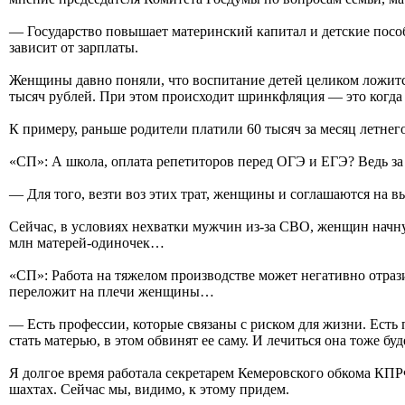
— Государство повышает материнский капитал и детские пособ
зависит от зарплаты.
Женщины давно поняли, что воспитание детей целиком ложится 
тысяч рублей. При этом происходит шринкфляция — это когда 
К примеру, раньше родители платили 60 тысяч за месяц летнег
«СП»: А школа, оплата репетиторов перед ОГЭ и ЕГЭ? Ведь за
— Для того, везти воз этих трат, женщины и соглашаются на 
Сейчас, в условиях нехватки мужчин из-за СВО, женщин начнут
млн матерей-одиночек…
«СП»: Работа на тяжелом производстве может негативно отраз
переложит на плечи женщины…
— Есть профессии, которые связаны с риском для жизни. Есть
стать матерью, в этом обвинят ее саму. И лечиться она тоже буде
Я долгое время работала секретарем Кемеровского обкома КПР
шахтах. Сейчас мы, видимо, к этому придем.