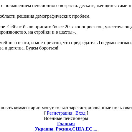
е с повышением пенсионного возраста: дескать, женщины сами п
в области решения демографических проблем.
гое. Сейчас было принято более 20 законопроектов, ужесточающ
роизводство, на стройки и в шахты».
йного очага, и мне приятно, что председатель Госдумы согла
а и детства. Будем бороться!
авлять комментарии могут только зарегистрированные пользоват
[
Регистрация
|
Вход
]
Военные пенсионеры
Главная
Украина, Росиия,США,ЕС....