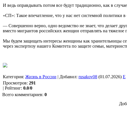
И ведь оправдывать потом все будут традиционно, как в случа
«СП»: Такое впечатление, что у нас нет системной политики 
— Совершенно верно, одно ведомство не знает, что делает дру
вместо мигрантов российских женщин отправлять на тяжелое п
Мы будем защищать интересы женщины как хранительницы семе
через экспертизу нашего Комитета по защите семьи, материнств
Категория
:
Жизнь в России
|
Добавил
:
rusakov08
(01.07.2026)
E
Просмотров
:
291
|
Рейтинг
:
0.0
/
0
Всего комментариев
:
0
Доб