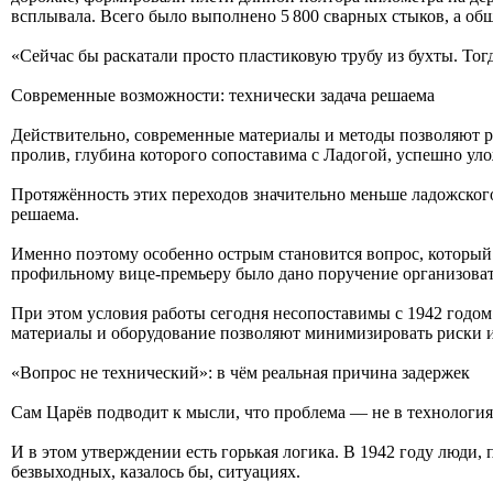
всплывала. Всего было выполнено 5 800 сварных стыков, а обща
«Сейчас бы раскатали просто пластиковую трубу из бухты. То
Современные возможности: технически задача решаема
Действительно, современные материалы и методы позволяют ре
пролив, глубина которого сопоставима с Ладогой, успешно ул
Протяжённость этих переходов значительно меньше ладожского
решаема.
Именно поэтому особенно острым становится вопрос, который 
профильному вице-премьеру было дано поручение организовать
При этом условия работы сегодня несопоставимы с 1942 годом
материалы и оборудование позволяют минимизировать риски и
«Вопрос не технический»: в чём реальная причина задержек
Сам Царёв подводит к мысли, что проблема — не в технологиях
И в этом утверждении есть горькая логика. В 1942 году люди,
безвыходных, казалось бы, ситуациях.