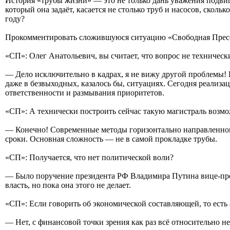
История «трубы жизни» — это не только дань уважения подвигу
который она задаёт, касается не столько труб и насосов, сколь
году?
Прокомментировать сложившуюся ситуацию «Свободная Пресс
«СП»: Олег Анатольевич, вы считает, что вопрос не технически
— Дело исключительно в кадрах, я не вижу другой проблемы! В
даже в безвыходных, казалось бы, ситуациях. Сегодня реализ
ответственности и размывания приоритетов.
«СП»: А технически построить сейчас такую магистраль возм
— Конечно! Современные методы горизонтально направленного
сроки. Основная сложность — не в самой прокладке трубы.
«СП»: Получается, что нет политической воли?
— Было поручение президента РФ Владимира Путина вице-премь
власть, но пока она этого не делает.
«СП»: Если говорить об экономической составляющей, то есть 
— Нет, с финансовой точки зрения как раз всё относительно не