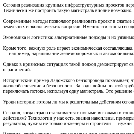
Сегодня реализация крупных инфраструктурных проектов неред
Технически же построить такую магистраль вполне возможно.
Современные методы позволяют реализовать проект в сжатые с
земельных и экологических вопросов. Именно эти этапы сегод
Экономика и логистика: альтернативные подходы и их уязвимо
Кроме того, важную роль играет экономическая составляющая
— например, наращивание железнодорожных и автомобильных
Однако в кризисных ситуациях такой подход демонстрирует св
ограничений.
Исторический пример Ладожского бензопровода показывает, чт
жизнеобеспечение и безопасность. За годы войны по этой труб
переключать потоки, используя одну магистраль. Это решени
Уроки истории: готовы ли мы к решительным действиям сегод
Сегодня, когда страна сталкивается с новыми вызовами в топл
действиям? Технологии у нас есть, знания накоплены, пример
результаты, нужны не только инженеры и строители — нужны л