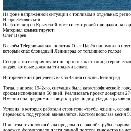
На фоне напряжённой ситуации с топливом в отдельных регио
Игорь Землянский
На фото: вид на Крымский мост со смотровой площадки на го
Материал комментируют:
Олег Царёв
В своём Telegram‑канале политик Олег Царёв напомнил о почт
который спас блокадный Ленинград от топливного голода.
Сегодня эта история звучит не просто как страница героическ
людях, которые должны эти задачи решать.
Исторический прецедент: как за 43 дня спасли Ленинград
Тогда, в апреле 1942-го, ситуация была катастрофической: го
сроком исполнения в 50 дней. Реализовать проект доверили 
Именно она предложила тянуть трубу по дну, убедила руководс
Условия, в которых работали строители «трубы жизни», сегодн
передовой, под угрозой авианалётов. Костюм водолаза весил 50
При этом технология была предельно сложной: трубы сваривал
дорожке, формировали плети длиной полтора километра на де