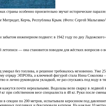
нах страны особенно пронзительно звучат исторические паралле
ре Митридат, Керчь, Республика Крым. (Фото: Сергей Мальгавко
и забытом инженерном подвиге: в 1942 году по дну Ладожского 
ой летописи — она становится поводом для жёстких вопросов о 
род умирал без топлива, и решение требовалось мгновенно. Уже 
27-му отряду ЭПРОНа, а ключевой фигурой стала Нина Соколова 
тво и лично руководила укладкой, не раз спускаясь под воду в 
я кажутся почти нереальными. Водолазы вели сварку в ледяной 
 кг при собственном весе специалиста в 48 кг. Руки после смен
и в секции по 200 метров, испытывали керосином под давление
ревянных поплавках и буксировали катером. На каждые 10 метр