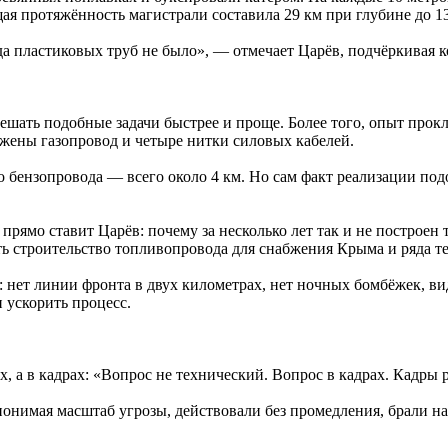
я протяжённость магистрали составила 29 км при глубине до 13 
гда пластиковых труб не было», — отмечает Царёв, подчёркивая 
шать подобные задачи быстрее и проще. Более того, опыт прокл
ожены газопровод и четыре нитки силовых кабелей.
 бензопровода — всего около 4 км. Но сам факт реализации под
прямо ставит Царёв: почему за несколько лет так и не построен
 строительство топливопровода для снабжения Крыма и ряда тер
: нет линии фронта в двух километрах, нет ночных бомбёжек, ви
 ускорить процесс.
, а в кадрах: «Вопрос не технический. Вопрос в кадрах. Кадры 
 понимая масштаб угрозы, действовали без промедления, брали на