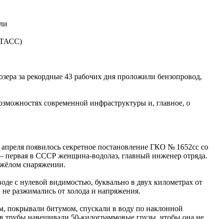
ли
/ТАСС)
озера за рекордные 43 рабочих дня проложили бензопровод,
возможностях современной инфраструктуры и, главное, о
25 апреля появилось секретное постановление ГКО № 1652сс со
— первая в СССР женщина‑водолаз, главный инженер отряда.
тяжёлом снаряжении.
воде с нулевой видимостью, буквально в двух километрах от
ы не разжимались от холода и напряжения.
м, покрывали битумом, спускали в воду по наклонной
ов трубы навешивали 50‑килограммовые грузы, чтобы она не