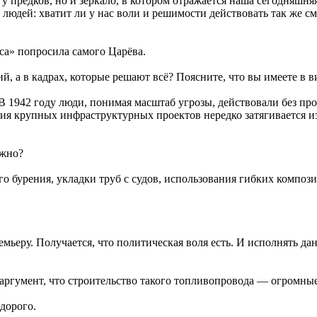
 предков, но и зеркало, в котором отражается наша сегодняшняя
ко людей: хватит ли у нас воли и решимости действовать так же с
а» попросила самого Царёва.
й, а в кадрах, которые решают всё? Поясните, что вы имеете в в
 1942 году люди, понимая масштаб угрозы, действовали без про
ация крупных инфраструктурных проектов нередко затягивается и
ожно?
 бурения, укладки труб с судов, использования гибких компози
еру. Получается, что политическая воля есть. И исполнять дан
аргумент, что строительство такого топливопровода — огромные
дорого.