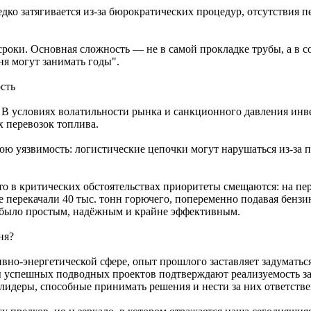
ко затягивается из-за бюрократических процедур, отсутствия п
роки. Основная сложность — не в самой прокладке трубы, а в 
ня могут занимать годы".
сть
. В условиях волатильности рынка и санкционного давления ин
 перевозок топлива.
ою уязвимость: логистические цепочки могут нарушаться из-за
о в критических обстоятельствах приоритеты смещаются: на пе
е перекачали 40 тыс. тонн горючего, попеременно подавая бензи
е было простым, надёжным и крайне эффективным.
ня?
ивно‑энергетической сфере, опыт прошлого заставляет задумать
ы успешных подводных проектов подтверждают реализуемость за
идеры, способные принимать решения и нести за них ответстве