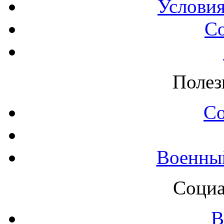
Условия
С
Полез
С
Военны
Социа
В