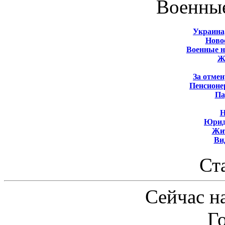
Военны
Украина
Новос
Военные 
Ж
За отмен
Пенсионе
Па
Н
Юрид
Жит
Ви
Ст
Сейчас на
Г