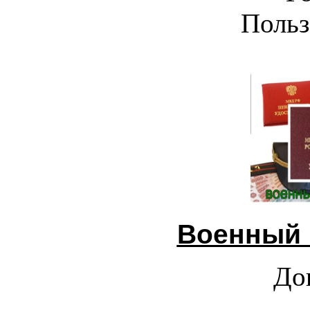
Польз
Военный 
До