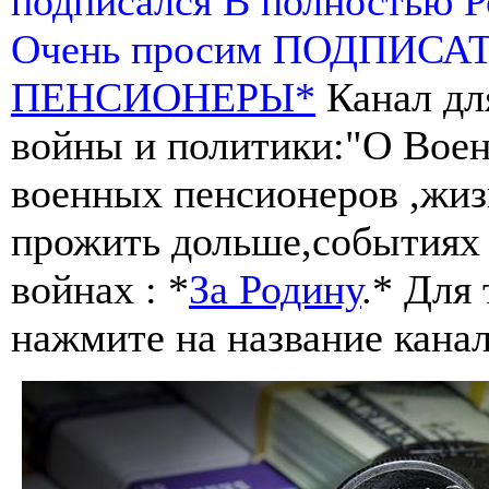
подписался В полностью 
Очень просим ПОДПИСА
ПЕНСИОНЕРЫ*
Канал дл
войны и политики:"О Воен
военных пенсионеров ,жиз
прожить дольше,событиях 
войнах : *
За Родину
.* Для
нажмите на название канал