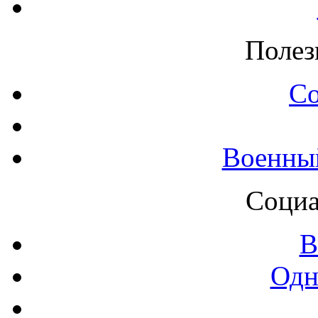
Полез
С
Военны
Социа
В
Одн