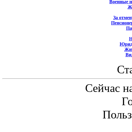
Военные 
Ж
За отмен
Пенсионе
Па
Н
Юрид
Жит
Ви
Ст
Сейчас на
Г
Польз