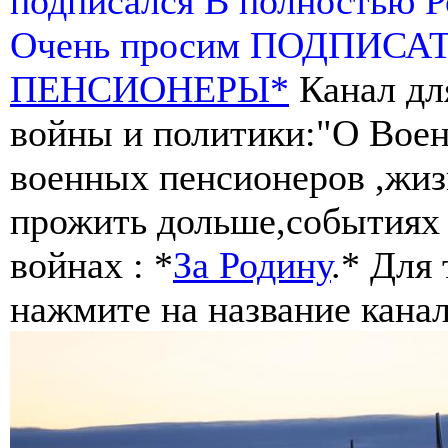
подписался В полностью 
Очень просим ПОДПИСА
ПЕНСИОНЕРЫ*
Канал дл
войны и политики:"О Воен
военных пенсионеров ,жиз
прожить дольше,событиях 
войнах : *
За Родину
.* Для
нажмите на название канал