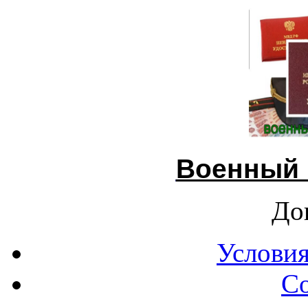
Военный 
До
Условия
С