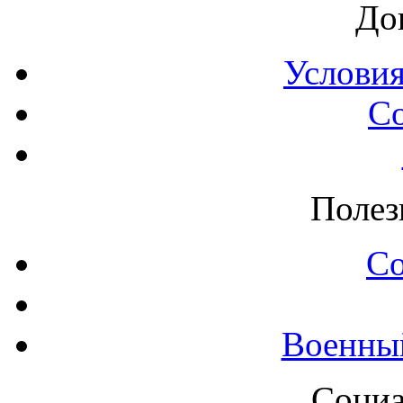
До
Условия
С
Полез
С
Военны
Социа