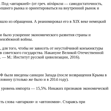
Под «автаркией» (от греч. αὐτάρκεια — самодостаточность,
внешнего рынка и ориентироваться на внутренний рынок и
ышло из обращения. А реанимировал его в XIX веке немецкий
и было ускорение экономического развития страны и
 неизбежной войны.
для того, чтобы не зависеть от неустойчивой конъюнктуры
в советского государства. Накануне Великой Отечественной
. — М.: Институт русской цивилизации, 2016).
 РФ были введены санкции Запада (после возвращения Крыма в
овину (столько же было и в 2014 году).
й уровень импорта — 15,5%. Никаких признаков экономической
ь слова «автаркия» и «автономия». Стараясь при