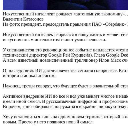
Искусственный интеллект рождает «автономную экономику». 
Валентин Катасонов
На фото: президент, председатель правления ПАО «Сбербанк»
Искусственный интеллект ворвался в нашу жизнь и меняет ее 
искусственным интеллектом станет умнее человека.
У специалистов это революционное событие называется «техно
технический директор Google Рэй Курцвейл). Глава Google De
А всем известный новоиспеченный триллионер Илон Маск счита
О последствиях ИИ для человечества сегодня говорят все. Кто-
истории и апокалипсисом.
Наконец, третьи говорят, что будущее будет в значительной с
Активное внедрение ИИ во все и вся уже меняет многое в наш
имели иной смысл. В русскоязычный цифровой и профессиона
Впрочем, я не собираюсь погружаться в крайне широкую тему
Хочу остановиться лишь на одном новом термине, который в п
новым. Просто у него появился новый смысл.