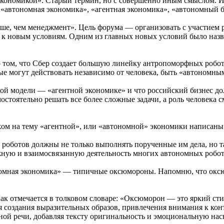
 экономикой». Старый термин, но с совершенно иным смыслом. 
тономная экономика», «агентная экономика», «автономный бизн
е, чем менеджмент». Цель форума — организовать с участием 
ся к новым условиям. Одним из главных новых условий было наз
о том, что Сбер создает большую линейку антропоморфных робот
рые могут действовать независимо от человека, быть «автономны
кой модели — «агентной экономике» и что российский бизнес до
стоятельно решать все более сложные задачи, а роль человека 
ом на тему «агентной», или «автономной» экономики написаны 
 роботов должны не только выполнять порученные им дела, но та
ложную и взаимосвязанную деятельность многих автономных роб
ономная экономика» — типичные оксюмороны. Напомню, что оксю
 Как отмечается в толковом словаре: «Оксюморон — это яркий с
 создания выразительных образов, привлечения внимания к конт
ной речи, добавляя тексту оригинальность и эмоциональную на