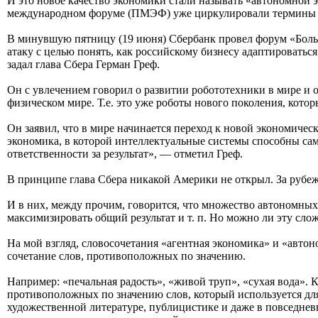
И это новое качество экономики стали называть «автономной
международном форуме (ПМЭФ) уже циркулировали термины «ав
В минувшую пятницу (19 июня) Сбербанк провел форум «Больш
атаку с целью понять, как российскому бизнесу адаптировать
задал глава Сбера Герман Греф.
Он с увлечением говорил о развитии робототехники в мире и 
физическом мире. Т.е. это уже роботы нового поколения, кото
Он заявил, что в мире начинается переход к новой экономичес
экономика, в которой интеллектуальные системы способны само
ответственности за результат», — отметил Греф.
В принципе глава Сбера никакой Америки не открыл. За рубеж
И в них, между прочим, говорится, что множество автономных
максимизировать общий результат и т. п. Но можно ли эту с
На мой взгляд, словосочетания «агентная экономика» и «авт
сочетание слов, противоположных по значению.
Например: «печальная радость», «живой труп», «сухая вода».
противоположных по значению слов, который используется для
художественной литературе, публицистике и даже в повседнев