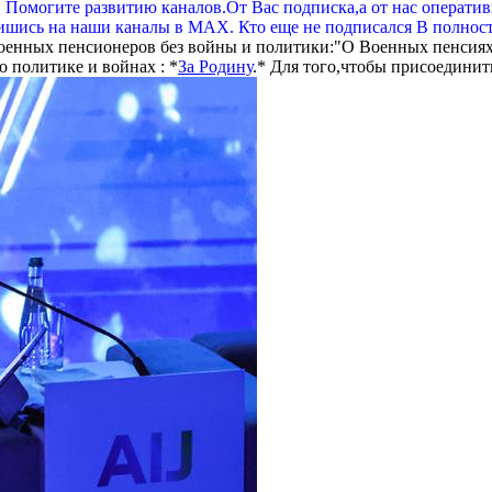
. Помогите развитию каналов.От Вас подписка,а от нас операти
шись на наши каналы в МАХ. Кто еще не подписался В полнос
оенных пенсионеров без войны и политики:"О Военных пенсиях
 политике и войнах : *
За Родину
.* Для того,чтобы присоединит