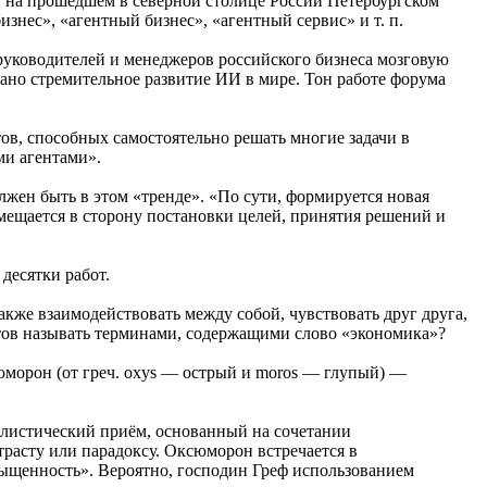
И на прошедшем в северной столице России Петербургском
ес», «агентный бизнес», «агентный сервис» и т. п.
руководителей и менеджеров российского бизнеса мозговую
вано стремительное развитие ИИ в мире. Тон работе форума
ов, способных самостоятельно решать многие задачи в
ми агентами».
лжен быть в этом «тренде». «По сути, формируется новая
смещается в сторону постановки целей, принятия решений и
десятки работ.
кже взаимодействовать между собой, чувствовать друг друга,
отов называть терминами, содержащими слово «экономика»?
морон (от греч. oxys — острый и moros — глупый) —
тилистический приём, основанный на сочетании
расту или парадоксу. Оксюморон встречается в
сыщенность». Вероятно, господин Греф использованием