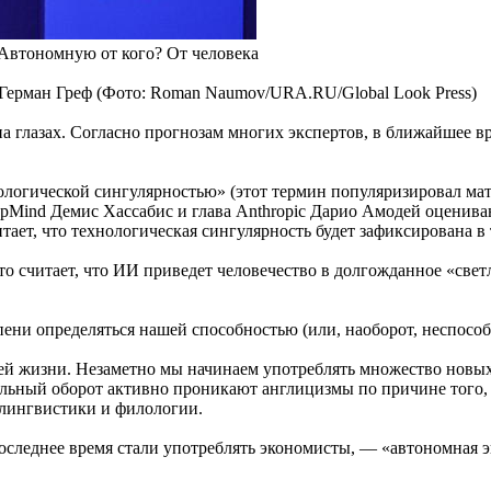
Автономную от кого? От человека
 Герман Греф (Фото: Roman Naumov/URA.RU/Global Look Press)
на глазах. Согласно прогнозам многих экспертов, в ближайшее 
логической сингулярностью» (этот термин популяризировал мат
epMind Демис Хассабис и глава Anthropic Дарио Амодей оценива
ет, что технологическая сингулярность будет зафиксирована в 
то считает, что ИИ приведет человечество в долгожданное «свет
тепени определяться нашей способностью (или, наоборот, неспос
ей жизни. Незаметно мы начинаем употреблять множество новых
льный оборот активно проникают англицизмы по причине того,
 лингвистики и филологии.
оследнее время стали употреблять экономисты, — «автономная э