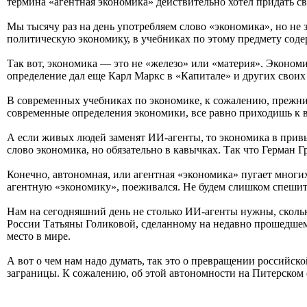
термина «агентная экономика» действительно хотел придать 
Мы тысячу раз на день употребляем слово «экономика», но не з
политическую экономику, в учебниках по этому предмету соде
Так вот, экономика — это не «железо» или «материя». Эконом
определение дал еще Карл Маркс в «Капитале» и других своих
В современных учебниках по экономике, к сожалению, прежни
современные определения экономики, все равно приходишь к 
А если живых людей заменят ИИ-агенты, то экономика в привы
слово экономика, но обязательно в кавычках. Так что Герман Г
Конечно, автономная, или агентная «экономика» пугает многих
агентную «экономику», поеживался. Не будем слишком спешит
Нам на сегодняшний день не столько ИИ-агенты нужны, сколь
России Татьяны Голиковой, сделанному на недавно прошедше
место в мире.
А вот о чем нам надо думать, так это о превращении российск
заграницы. К сожалению, об этой автономности на Питерском 