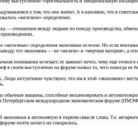
своему выступлению «оригинальность и эмоциональную насыщен
адумываемся о том, что оно значит. А я напомню, что в советско
ржалось «железное» определение.
ика — отношения между людьми по поводу производства, обмена
 произведениях.
е «железные» определения экономики исчезли. Но если вчитыва
выводу, что экономика — не «железо» и «мертвая материя», а 
чном понимании исчезает; ее заменит нечто, чему еще точного н
реф в своем выступлении на форуме назвал то, чего никогда не б
. Люди интуитивно чувствуют, что им в этой «экономике» места 
ь.
ко обычные машины, способные механизировать и автоматизиров
м Петербургском международном экономическом форуме (ПМЭФ) 
ой экономики в автономную в первом смысле слова. Т.е. автарк
форуме почти ничего не говорилось.