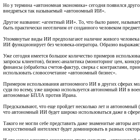
Но у термина «автономная экономика» сегодня появился другой
внедряться так называемый «автономный ИИ».
Другое название: «агентный ИИ». То, что было ранее, назыв
быть практически неотличим от созданного человеком предмета
Упомянутые виды ИИ предполагают наличие живого человека —
ИИ функционирует без человека-оператора. Образно выражаясь
Уже сегодня имеется большое количество примеров использова
запросы клиентов), бизнес‑аналитика (мониторинг цен, конкур
финансы (обработка счетов‑фактур, сверка с контрактами, при
использовать словосочетание «автономный бизнес».
Примером использования автономного ИИ в других сферах можн
судя по всему, уже широко используется автономный ИИ в вое
автономные БПЛА против Ирана.
Предсказывают, что еще пройдет несколько лет и автономный 
что автономный ИИ будет широко использоваться даже в сфере
Такого не могли себе представить даже знаменитые авторы ант
искусственный интеллект будет доминировать в разных сектора