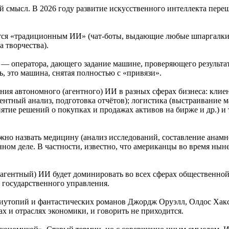
 смысл. В 2026 году развитие искусственного интеллекта перешл
ается «традиционным ИИ» (чат‑боты, выдающие любые шпаргалки
 творчества).
 оператора, дающего задание машине, проверяющего результат
, это машина, снятая полностью с «привязи».
ния автономного (агентного) ИИ в разных сферах бизнеса: клиен
ентный анализ, подготовка отчётов); логистика (выстраивание 
нятие решений о покупках и продажах активов на бирже и др.) и 
о назвать медицину (анализ исследований, составление анамне
нном деле. В частности, известно, что американцы во время н
(агентный) ИИ будет доминировать во всех сферах общественно
 государственного управления.
иутопий и фантастических романов Джордж Оруэлл, Олдос Хаксли
х и отраслях экономики, и говорить не приходится.