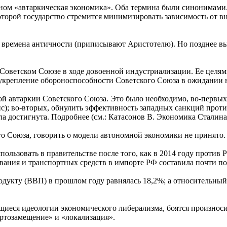
ном «автаркическая экономика». Оба термина были синонимами. 
оторой государство стремится минимизировать зависимость от 
о времена античности (приписывают Аристотелю). Но позднее в
Советском Союзе в ходе довоенной индустриализации. Ее целям
е укрепление обороноспособности Советского Союза в ожидании
 автаркии Советского Союза. Это было необходимо, во-первых, 
с); во-вторых, обнулить эффективность западных санкций проти
а достигнута. Подробнее (см.: Катасонов В. Экономика Сталина
о Союза, говорить о модели автономной экономики не принято.
пользовать в правительстве после того, как в 2014 году против
вания и транспортных средств в импорте РФ составила почти пол
дукту (ВВП) в прошлом году равнялась 18,2%; а относительны
еся идеологии экономического либерализма, боятся произносит
ртозамещение» и «локализация».