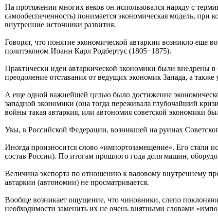
На протяжении многих веков он использовался наряду с терми
самообеспеченность) понимается экономическая модель, при к
внутренние источники развития.
Говорят, что понятие экономической автаркии возникло еще в
политэконом Иоанн Карл Родбертус (1805−1875).
Практически идеи автаркической экономики были внедрены в 
преодоление отставания от ведущих экономик Запада, а такж
А еще одной важнейшей целью было достижение экономической
западной экономики (она тогда переживала глубочайший кризи
войны такая автаркия, или автономия советской экономики был
Увы, в Российской Федерации, возникшей на руинах Советског
Иногда произносится слово «импортозамещение». Его стали ис
состав России). По итогам прошлого года доля машин, оборудо
Величина экспорта по отношению к валовому внутреннему про
автаркии (автономии) не просматривается.
Вообще возникает ощущение, что чиновники, слепо поклоняющи
необходимости заменить их не очень внятными словами «импо