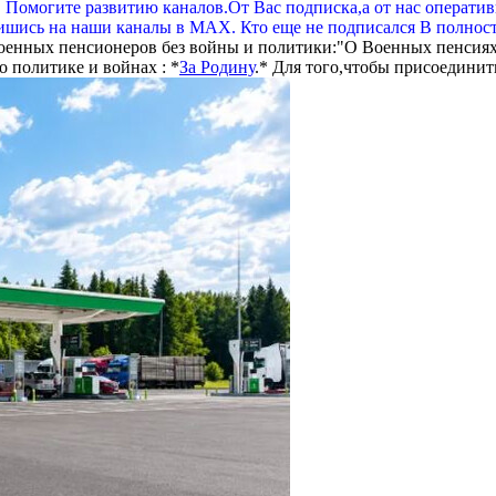
. Помогите развитию каналов.От Вас подписка,а от нас операти
шись на наши каналы в МАХ. Кто еще не подписался В полнос
оенных пенсионеров без войны и политики:"О Военных пенсиях
 политике и войнах : *
За Родину
.* Для того,чтобы присоединит