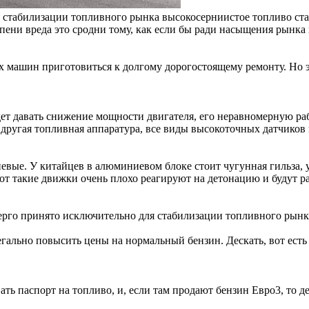
стабилизации топливного рынка высокосерниистое топливо ста
епени вреда это сродни тому, как если бы ради насыщения рынка
 машин приготовиться к долгому дорогостоящему ремонту. Но эт
удет давать снижение мощности двигателя, его неравномерную р
 другая топливная аппаратура, все виды высокоточных датчиков 
вые. У китайцев в алюминиевом блоке стоит чугунная гильза, 
т такие движки очень плохо реагируют на детонацию и будут р
ерго принято исключительно для стабилизации топливного рынк
ально повысить цены на нормальный бензин. Дескать, вот есть Ев
ть паспорт на топливо, и, если там продают бензин Евро3, то 