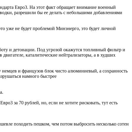
ндарта Евро3. На этот факт обращает внимание военный
 водки, разрешили бы ее делать с небольшими добавлениями
о уже не будет проблемой Минэнерго, это будет личной
аботу и детонации. Под угрозой окажутся топливный фильтр и
в двигателе, каталитические нейтрализаторы, а в худших
у немцев и французов блок чисто алюминиевый, а сохранность
азрушаться намного быстрее
а.
ро3 за 70 рублей, но, если не хотите рисковать, тут есть
дешевле походить пешком, чем потом выбросить несколько сотен