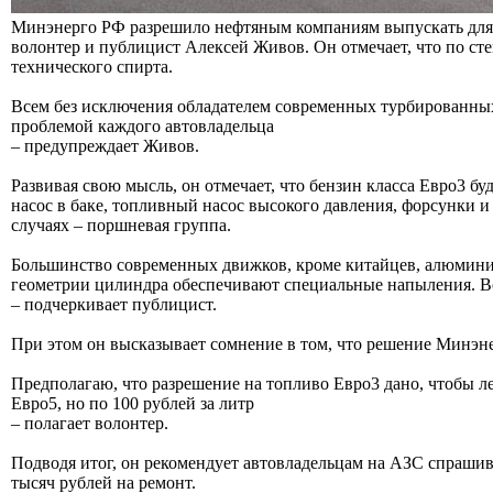
Минэнерго РФ разрешило нефтяным компаниям выпускать для 
волонтер и публицист Алексей Живов. Он отмечает, что по ст
технического спирта.
Всем без исключения обладателем современных турбированных
проблемой каждого автовладельца
– предупреждает Живов.
Развивая свою мысль, он отмечает, что бензин класса Евро3 б
насос в баке, топливный насос высокого давления, форсунки и
случаях – поршневая группа.
Большинство современных движков, кроме китайцев, алюминие
геометрии цилиндра обеспечивают специальные напыления. Во
– подчеркивает публицист.
При этом он высказывает сомнение в том, что решение Минэн
Предполагаю, что разрешение на топливо Евро3 дано, чтобы лег
Евро5, но по 100 рублей за литр
– полагает волонтер.
Подводя итог, он рекомендует автовладельцам на АЗС спрашива
тысяч рублей на ремонт.