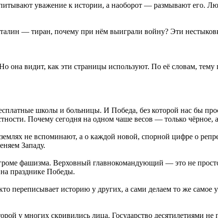
итывают уважение к истории, а наоборот — размывают его. Люд
талин — тиран, почему при нём выиграли войну? Эти нестыковк
о она видит, как эти страницы используют. По её словам, тему 
бесплатные школы и больницы. И Победа, без которой нас бы про
тности. Почему сегодня на одном чаше весов — только чёрное, 
емлях не вспоминают, а о каждой новой, спорной цифре о репре
еняем Западу.
згроме фашизма. Верховный главнокомандующий — это не просто
 на празднике Победы.
о переписывает историю у других, а сами делаем то же самое у
орой у многих скривились лица. Государство десятилетиями не 