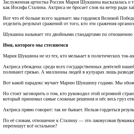
Заслуженная артистка России Мария Шукшина высказалась о том
как Иосифа Сталина. Актриса не бросает слов на ветер ради х
Вот что её больше всего задевает: мы гордимся Великой Побе
отделить результат сражений от того, кто эти сражения организ
Шукшина называет это двойными стандартами по отношению к
Имя, которого мы стесняемся
Мария Шукшина не из тех, кто мелькает в политических ток-ш
Актриса убеждена: среди всех государственных деятелей наше
поливают грязью. А миллионы людей в кулуарах лишь разводя
Вот какой парадокс мучает Марию Шукшину годами. Мы обожаем
Но стоит заговорить о том, кто руководил этой огромной стран
который принимал самые сложные решения и нёс весь груз отв
Актриса прямо говорит: так не бывает. Нельзя гордиться резуль
По её словам, отношение к Сталину — это лакмусовая бумажка 
перепишут всё остальное?