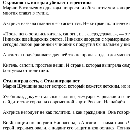
Скромность, которая убивает стереотипы
Марию Васильевну однажды попросили объяснить: чем конкретн
многих ставят в тупик.
Актриса назвала главным его аскетизм. Не хитрые политическ
«После него остались китель, сапоги, и… сверхдержава», — э
Никаких швейцарских счетов. Никаких дворцов с мраморными 
сегодня любой районный чиновник покрутил бы пальцем у вис
Артистка подчёркивает: для неё это не пропаганда, а докумен
Китель, сапоги, простые вещи. И страна, которая выиграла са
болтуном от политики.
Сталинград есть, а Сталинграда нет
Мария Шукшина задаёт вопрос, который кажется детским, но на
Учебники, документальные фильмы, мемуары маршалов и генера
найдите этот город на современной карте России. Не найдёте.
Актриса негодует не как политик, а как гражданин. Она говор
Во Франции полно улиц Наполеона, в Англии — памятников Черч
герой переименовали, а подвиг его защитников остался. Логика