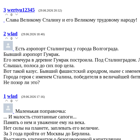
3
wertyu12345
(29.06.2026 20:52)
0
Слава Великому Сталину и его Великому трудовому народу!
2
wlad
(29.06.2026 18:40)
0
Есть аэропорт Сталинград у города Волгограда.
Бывший аэропорт Гумрак.
Его немчура в деревне Гумрак построила. Под Сталинградом. 
Слышал, полоса до сих пор цела.
Вот такой казус. Бывший фашистский аэродром, ныне с имене
Города героя с именем Сталина, победителя в величайшей бит
Не позор ли это?
1
wlad
(29.06.2026 17:16)
0
Маленькая поправочка:
... И малость стоптанные сапоги...
Память о нем и уважение ему на века.
Нет силы на планете, заплевать его величие.
За 3 года пройти от Москвы до Берлина.
Выставить ультиматум о безоговорочной капитуляции.