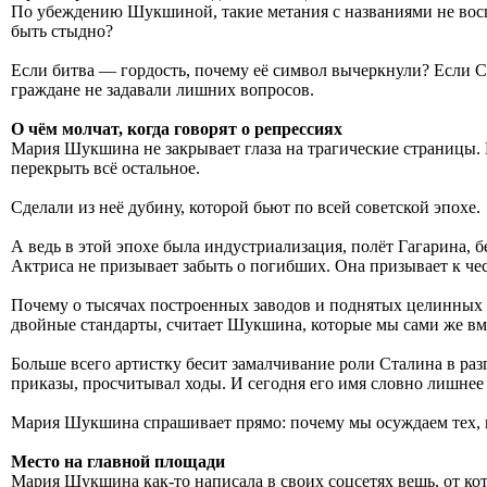
По убеждению Шукшиной, такие метания с названиями не восп
быть стыдно?
Если битва — гордость, почему её символ вычеркнули? Если С
граждане не задавали лишних вопросов.
О чём молчат, когда говорят о репрессиях
Мария Шукшина не закрывает глаза на трагические страницы. Н
перекрыть всё остальное.
Сделали из неё дубину, которой бьют по всей советской эпохе.
А ведь в этой эпохе была индустриализация, полёт Гагарина, 
Актриса не призывает забыть о погибших. Она призывает к чес
Почему о тысячах построенных заводов и поднятых целинных з
двойные стандарты, считает Шукшина, которые мы сами же вм
Больше всего артистку бесит замалчивание роли Сталина в ра
приказы, просчитывал ходы. И сегодня его имя словно лишнее
Мария Шукшина спрашивает прямо: почему мы осуждаем тех, кт
Место на главной площади
Мария Шукшина как-то написала в своих соцсетях вещь, от кот