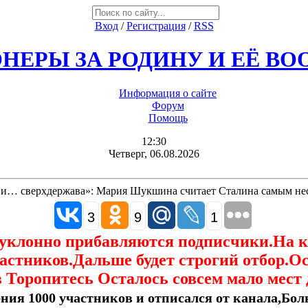
Вход
/
Регистрация
/
RSS
НЕРЫ ЗА РОДИНУ И ЕЁ В
Информация о сайте
Форум
Помощь
12:30
Четверг, 06.08.2026
ги и… сверхдержава»: Мария Шукшина считает Сталина самым н
3
9
1
еуклонно прибавляются подписчики.На 
астников.Дальше будет строгий отбор.О
 Торопитесь Осталось совсем мало мест 
ния 1000 участников и отписался от канала,Боль