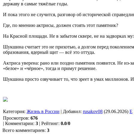
державу в самые тяжёлые годы.
И пока этого не случится, разговор об исторической справедл
Где, по мнению актрисы, должен стоять этот памятник?
На Красной площади. Не в забытом сквере, не на задворках музе
Шукшина считает это не прихотью, а долгом перед поколением
образования, ядерный щит — всё это оттуда.
Актриса уверена: рано или поздно памятник появится. Не из-за
«белое» и «чёрное», тогда и примут решение.
Шукшина просто озвучивает то, что зреет в умах миллионов. И, 
Категория
:
Жизнь в России
|
Добавил
:
rusakov08
(29.06.2026)
E
Просмотров
:
676
|
Комментарии
:
3
|
Рейтинг
:
0.0
/
0
Всего комментариев
:
3