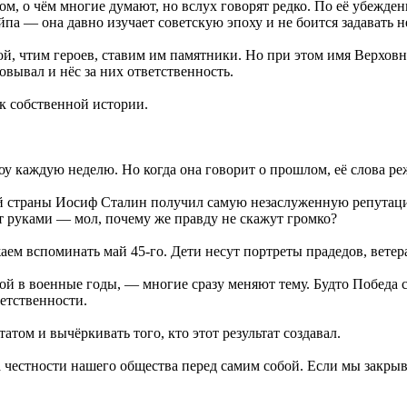
, о чём многие думают, но вслух говорят редко. По её убежден
айпа — она давно изучает советскую эпоху и не боится задавать 
дой, чтим героев, ставим им памятники. Но при этом имя Верх
овывал и нёс за них ответственность.
 собственной истории.
оу каждую неделю. Но когда она говорит о прошлом, её слова р
й страны Иосиф Сталин получил самую незаслуженную репутацию.
т руками — мол, почему же правду не скажут громко?
 вспоминать май 45-го. Дети несут портреты прадедов, ветера
ой в военные годы, — многие сразу меняют тему. Будто Победа сл
етственности.
татом и вычёркивать того, кто этот результат создавал.
честности нашего общества перед самим собой. Если мы закрываем