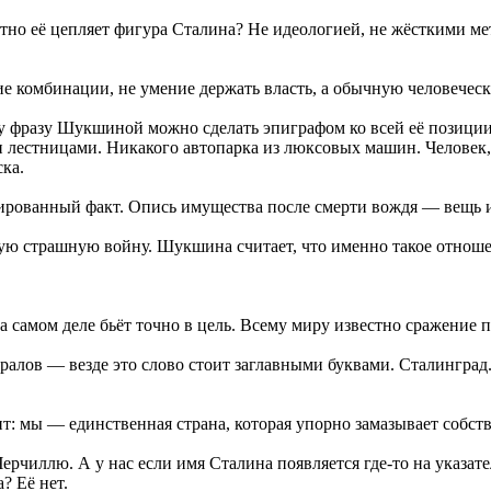
о её цепляет фигура Сталина? Не идеологией, не жёсткими мет
ие комбинации, не умение держать власть, а обычную человечес
ту фразу Шукшиной можно сделать эпиграфом ко всей её позиции
лестницами. Никакого автопарка из люксовых машин. Человек, 
ка.
тированный факт. Опись имущества после смерти вождя — вещь из
мую страшную войну. Шукшина считает, что именно такое отноше
 самом деле бьёт точно в цель. Всему миру известно сражение 
лов — везде это слово стоит заглавными буквами. Сталинград.
ит: мы — единственная страна, которая упорно замазывает собст
иллю. А у нас если имя Сталина появляется где-то на указател
? Её нет.