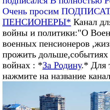
подписался В полностью 
Очень просим ПОДПИСА
ПЕНСИОНЕРЫ*
Канал дл
войны и политики:"О Воен
военных пенсионеров ,жиз
прожить дольше,событиях 
войнах : *
За Родину
.* Для
нажмите на название канал