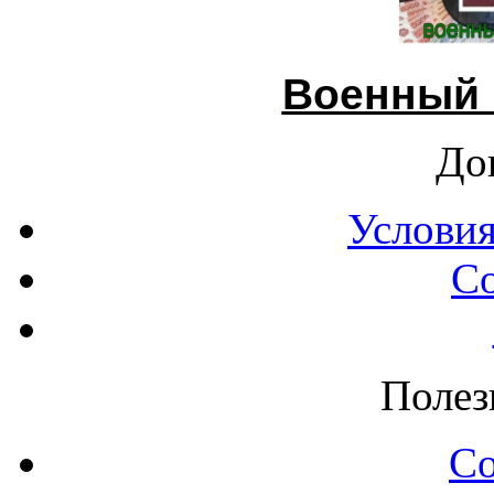
Военный 
До
Условия
С
Полез
С