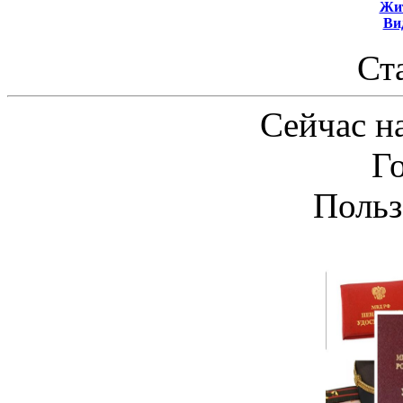
Жит
Ви
Ст
Сейчас на
Г
Польз