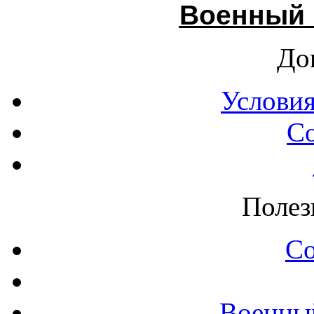
Военный 
До
Условия
С
Полез
С
Военны