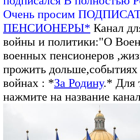
подписался В полностью 
Очень просим ПОДПИСА
ПЕНСИОНЕРЫ*
Канал дл
войны и политики:"О Воен
военных пенсионеров ,жиз
прожить дольше,событиях 
войнах : *
За Родину
.* Для
нажмите на название канал