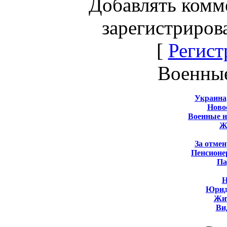
Добавлять комм
зарегистриров
[
Регист
Военны
Украина
Новос
Военные 
Ж
За отмен
Пенсионе
Па
Н
Юрид
Жит
Ви